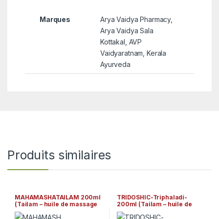
Marques
Arya Vaidya Pharmacy,
Arya Vaidya Sala
Kottakal, AVP
Vaidyaratnam, Kerala
Ayurveda
Produits similaires
MAHAMASHATAILAM 200ml
TRIDOSHIC-Triphaladi-
(Tailam – huile de massage
200ml (Tailam – huile de
ayurvédique) Arya Vaidya
massage ayurvédique) Arya
Sala Kottakkal
Vaidya Sala Kottakkal