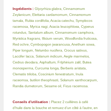
Ingrédients :
Glycyrhiza glabra, Cinnamomum
Zeylanicum, Elettaria cardamomum, Cinnamomum
tamala, Rubia cordifolia, Acacia catechu, Symplocos
racemosa, Myrica nagi, Acacia leucophloea, Cyperus
rotundus, Santalum album, Cinnamomum camphora,
Myristica fragrans, Illicium verum, Woodfordia fruticosa,
Red ochre, Cymbopogon jwarancusa, Anethum sowa,
Piper longum, Nelumbo nucifera, Crocus sativus,
Laccifer lacca, Solanum indicum, Aegle marmelos,
Cedrus deodara, Asphaltum, Frlphinium zalil, Butea
monosperma, Curcuma longa, Berberis aristata,
Clematis triloba, Coscinium fenestratum, Inula
raceomsa, butilon theophrasti, Solanum xanthocarpum,
Randia dumetorum, Sesame oil, Ficus racemosa.
Conseils d’utilisation :
Placez 2 cuillères à café
d’huile dans la bouche et remuez d’un côté à l’autre, en