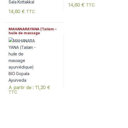
14,60
€
TTC
14,60
€
TTC
MAHANARAYANA (Tailam –
huile de massage
ayurvédique) BIO Gopala
Ayurveda
A partir de :
11,20
€
TTC
Ce produit a plusieurs variations. Les options peuvent être chois