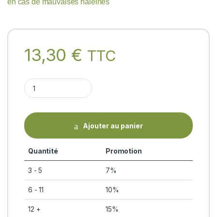
en cas de mauvaises haleines
13,30
€
TTC
ARIMEDAS 200ml (Tailam - huile de massage ayurvédique) Ary
Ajouter au panier
Quantité
Promotion
3 - 5
7%
6 - 11
10%
12 +
15%