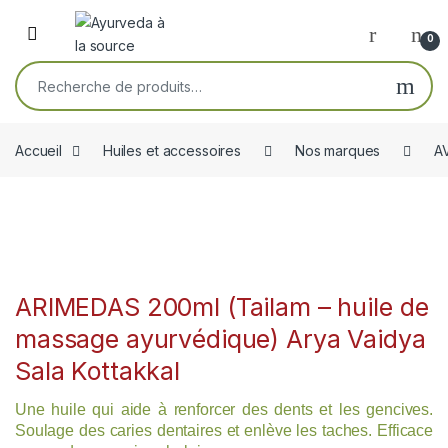
Skip to navigation
Skip to content
Open
0
Recherche pour :
Accueil
Huiles et accessoires
Nos marques
A
ARIMEDAS 200ml (Tailam – huile de
massage ayurvédique) Arya Vaidya
Sala Kottakkal
Une huile qui aide à renforcer des dents et les gencives.
Soulage des caries dentaires et enlève les taches.
Efficace