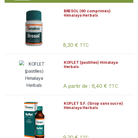
BRESOL (60 comprimés)
Himalaya Herbals
8,30
€
TTC
KOFLET (pastilles) Himalaya
Herbals
A partir de :
6,40
€
TTC
Ce produit a plusieurs variations. Les
KOFLET S.F. (Sirop sans sucre)
Himalaya Herbals
9,20
€
TTC