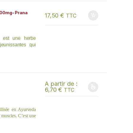
500mg- Prana
17,50
€
TTC
 est une herbe
jeunissantes qui
llement dans les
nt un mouvement
A partir de :
6,70
€
TTC
Ce produit a plusieurs variations. Les options
tilisée en Ayurveda
s muscles. C’est une
unissantes ayant une
s articulations. Ses