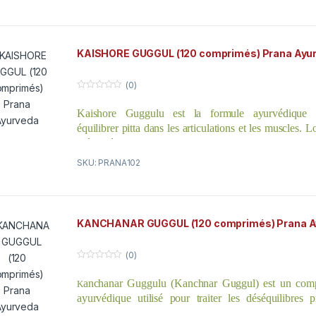
ingrédients principaux sont le Guducchi, le Triphal
combinés au Guggul vont éliminer en profondeur Pitta 
aussi agir pour nourrir et renforcer muscles et articulat
meilleur allié.
KAISHORE GUGGUL (120 comprimés) Prana Ayu
(0)
0
o
Kaishore Guggulu est la formule ayurvédique tr
u
t
équilibrer pitta dans les articulations et les muscles. 
o
f
mélangé avec du guduchi, du triphala et du trikatu, il d
5
formule détoxifiante qui élimine le pitta profondément
SKU: PRANA102
KANCHANAR GUGGUL (120 comprimés) Prana A
(0)
0
o
anchanar Guggulu (Kanchnar Guggul) est un comp
K
u
t
ayurvédique utilisé pour traiter les déséquilibres
o
f
Lorsqu’il est mélangé avec du triphala, du trikatu et du