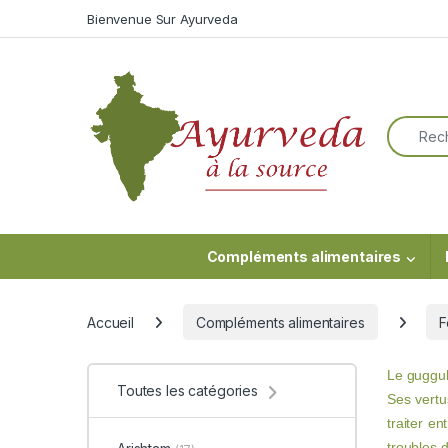
Skip to navigation
Skip to content
Bienvenue Sur Ayurveda
Search f
Compléments alimentaires
Accueil
Compléments alimentaires
F
Le guggul
Toutes les catégories
Ses vertu
traiter en
troubles 