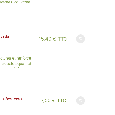
 profonds de kapha.
 guggulu, il devient
’excès de kapha du
aille) 1 comprimés
rveda
15,40
€
TTC
ctures et renforce
squelettique et
s articulations et
na Ayurveda
17,50
€
TTC