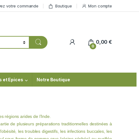
vez votre commande
Boutique
Mon compte
My Account
0,00
€
0
s et Epices
Notre Boutique
s régions arides de l’Inde.
tie de plusieurs préparations traditionnelles destinées à
’obésité, les troubles digestifs, les infections buccales, les
uggul sous forme de gomme crue (résine séchée) ou purifiée