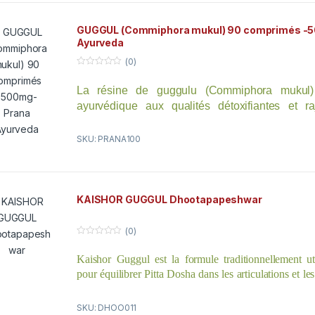
GUGGUL (Commiphora mukul) 90 comprimés -
Ayurveda
(0)
0
o
La résine de guggulu (Commiphora mukul)
u
t
ayurvédique aux qualités détoxifiantes et ra
o
f
élimine les toxines qui s’accumulent nature
5
canaux du corps et qui favorise égaleme
SKU: PRANA100
.
confortable des articulations
KAISHOR GUGGUL Dhootapapeshwar
(0)
0
o
Kaishor Guggul est la formule traditionnellement u
u
t
pour équilibrer Pitta Dosha dans les articulations et le
o
f
combinaison puissante de plantes détoxifiantes et raje
5
affinité particulière pour le système musculaire et le
SKU: DHOO011