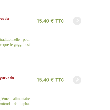
a et le Trikatu qui
des tissus. Ils vont
ions dont ils sont le
rveda
15,40
€
TTC
aditionnelle pour
Lorsque le guggul est
evient une puissante
 ancré du système.
yurveda
15,40
€
TTC
lément alimentaire
 profonds de kapha.
 guggulu, il devient