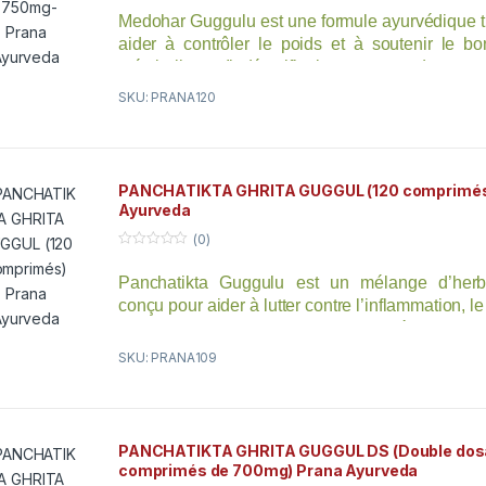
o
Medohar Guggulu est une formule ayurvédique tr
u
t
aider à contrôler le poids et à soutenir le b
o
f
métabolique. Il détoxifie le corps en douceur
5
digestion saine. Il combat ama en stimulant le fe
SKU: PRANA120
permettant ainsi une bonne digestion, absorptio
Lorsqu’il est combiné avec de l’exercice et un 
approprié, il peut aider à atteindre son poids opti
PANCHATIKTA GHRITA GUGGUL (120 comprimés
Ayurveda
(0)
0
o
Panchatikta Guggulu est un mélange d’herb
u
t
conçu pour aider à lutter contre l’inflammation, 
o
f
l’irritation de la peau, et particulièrement 
5
L’ingrédient principal, le Neem, est traditionnell
SKU: PRANA109
les affections du sang. ce qui le rend utile
troubles cutanés résultant de toxines et ou d’all
également un rôle antiseptiques qui, associées
inflammatoires, rendent cette combinaison parti
PANCHATIKTA GHRITA GUGGUL DS (Double dosa
dans le traitement des hémorroïdes et des fistul
comprimés de 700mg) Prana Ayurveda