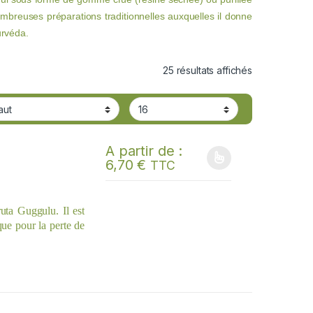
mbreuses préparations traditionnelles auxquelles il donne
urvéda.
25 résultats affichés
A partir de :
6,70
€
TTC
Ce produit a plusieurs variations. Les options
ta Guggulu. Il est
que pour la perte de
 agira aussi au niveau
res ou infectieuses
hologies à rétention
urra aider en cas de