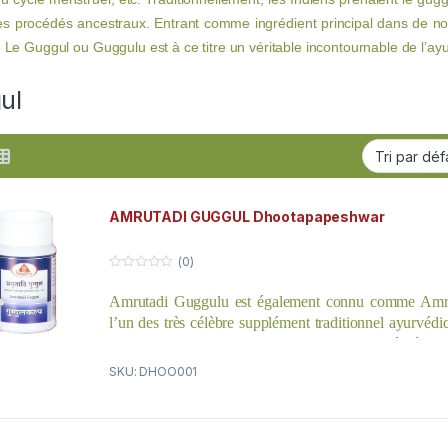
es procédés ancestraux. Entrant comme ingrédient principal dans de no
 Le Guggul ou Guggulu est à ce titre un véritable incontournable de l’ay
ul
AMRUTADI GUGGUL Dhootapapeshwar
(0)
0
o
Amrutadi Guggulu est également connu comme Amru
u
t
l’un des très célèbre supplément traditionnel ayurvédi
o
f
poids, il contient les meilleures plantes anti obésité. Il
5
de la peau, pour tous types de maladies inflammatoi
SKU: DHOO001
(furoncle, bouton d’acné…), mais aussi toutes les pat
d’eau. De par son action sur le système digestif, il po
diabète ou de cholestérol.