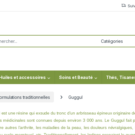
Sui
or:
Huiles et accessoires
Soins et Beauté
Thés, Tisane
ormulations traditionnelles
Guggul
 est une résine qui exsude du tronc d’un arbrisseau épineux originaire de
s médicinales sont connues depuis environ 3 000 ans. Le Guggul fait par
tre autres l’arthrite, les maladies de la peau, les douleurs névralgiques, l
du cycle menstruel, etc. Traditionnellement, les Indiens prenaient le g