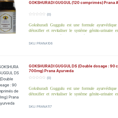
GOKSHURADI GUGGUL (120 comprimés) Prana 
(0)
0
o
Gokshuradi Guggulu est une formule ayurvédique t
u
t
détoxifier et revitaliser le système génito-urinaire 
o
f
apaisant pitta et en éliminant l’excès de kapha.
5
SKU: PRANA106
GOKSHURADI GUGGUL DS (Double dosage : 90 
700mg) Prana Ayurveda
(0)
0
o
Gokshuradi Guggulu est une formule ayurvédique t
u
t
détoxifier et revitaliser le système génito-urinaire 
o
f
apaisant pitta et en éliminant l’excès de kapha.
5
SKU: PRANA117