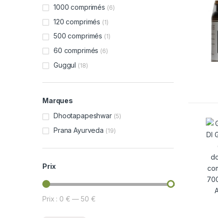
1000 comprimés
(6)
120 comprimés
(1)
500 comprimés
(1)
60 comprimés
(6)
Guggul
(18)
Marques
Dhootapapeshwar
(5)
Prana Ayurveda
(19)
Prix
Prix :
0 €
—
50 €
Prix min
Prix max