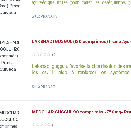
ayurvédique utilisé pour traiter les déséquilibres
o
f
Lorsqu’il est mélangé avec du triphala, du trikatu et du
5
une puissante formule détoxifiante qui élimine l
SKU: PRANA115
système.
Il est ici présenté sous une forme DS (double t
correspond à 2 comprimés de la formulation normale.
LAKSHADI GUGGUL (120 comprimés) Prana Ayu
(0)
0
o
Lakshadi guggulu favorise la cicatrisation des fra
u
t
les os. Il aide à renforcer les systèmes 
o
f
neuromusculaire, favorisant ainsi le confort de
5
des muscles.
SKU: PRANA111
MEDOHAR GUGGUL 90 comprimés -750mg- Pra
(0)
0