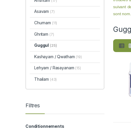
Arishtam
(17)
suivant d
Asavam
(7)
sont nom.
Churnam
(11)
Gugg
Ghritam
(7)
Guggul
(25)
Kashayam / Qwatham
(19)
Lehyam / Rasayanam
(15)
Thailam
(43)
Filtres
Conditionnements