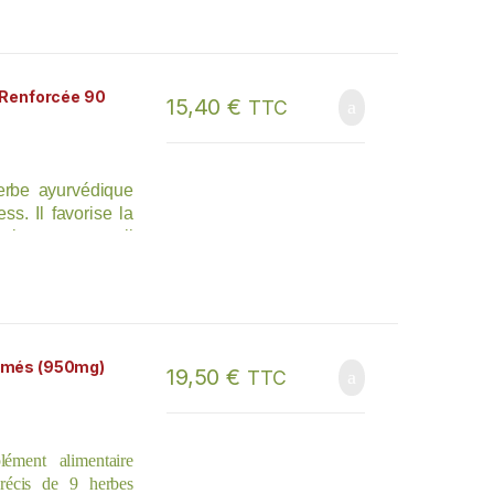
purifie et ouvre les
 favorise donc les
rotège les ovaires et
Renforcée 90
15,40
€
TTC
erbe ayurvédique
ss. Il favorise la
avoriser un sommeil
ra fort de Prana
e racine entière
ur capturer tous
 est une formule à
nel puissant pour
més (950mg)
19,50
€
TTC
ment alimentaire
récis de 9 herbes