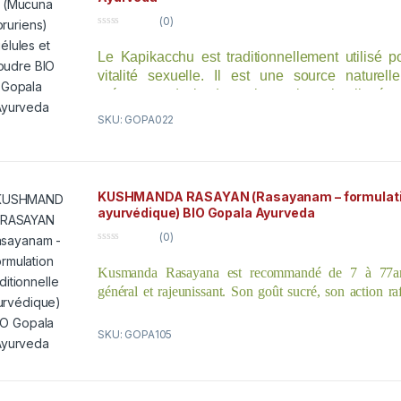
(0)
0
o
Le Kapikacchu est traditionnellement utilisé 
u
t
vitalité sexuelle. Il est une source naturel
o
f
précurseur de la dopamine qui est impliquée 
5
sexualité et la mobilité. Il a été utilisé pendant
SKU: GOPA022
Inde pour les problèmes de Parkinson.
KUSHMANDA RASAYAN (Rasayanam – formulation
ayurvédique) BIO Gopala Ayurveda
(0)
0
o
Kusmanda Rasayana est recommandé de 7 à 77a
u
t
général et rajeunissant. Son goût sucré, son action raf
o
f
effet apaisant, le destinent principalement au système d
5
mais son action s’étend positivement à tout le corps o
SKU: GOPA105
faiblesse générale due à la vieillesse. Il calme les excè
digestif et contribue au nettoyage des reins, de la vess
qui en fait un excellent tonique sexuel. Enfin, il trouv