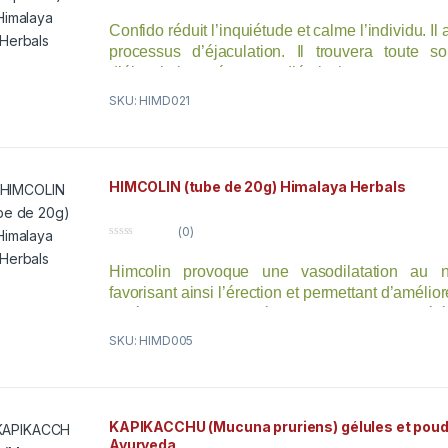
0
o
Confido réduit l’inquiétude et calme l’individu. Il a
u
t
processus d’éjaculation. Il trouvera toute s
o
f
d’éjaculation précoce ou d’émission nocturne.
5
SKU: HIMD021
HIMCOLIN (tube de 20g) Himalaya Herbals
(0)
0
o
Himcolin provoque une vasodilatation au 
u
t
favorisant ainsi l’érection et permettant d’amélior
o
f
durée. Himcolin a également des propriété
5
hydratantes particulièrement appréciables. A co
SKU: HIMD005
cas de dysfonctionnement érectile, son action e
du Tentex Royal.
KAPIKACCHU (Mucuna pruriens) gélules et poud
Ayurveda