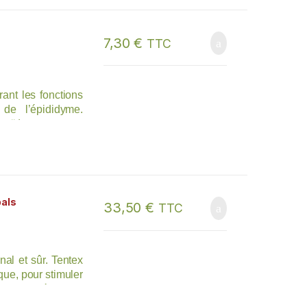
e renouvellement de
7,30
€
TTC
ant les fonctions
 de l’épididyme.
zoïdes.
als
33,50
€
TTC
al et sûr. Tentex
que, pour stimuler
tenir l’érection.
préhension liée au