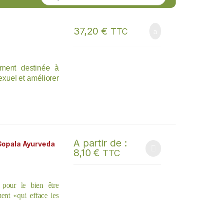
37,20
€
TTC
ement destinée à
sexuel et améliorer
A partir de :
 Gopala Ayurveda
8,10
€
TTC
Ce produit a plusieurs variations. Les options
 pour le bien être
ent «qui efface les
ichir et soulager les
 et l’inconfort liés