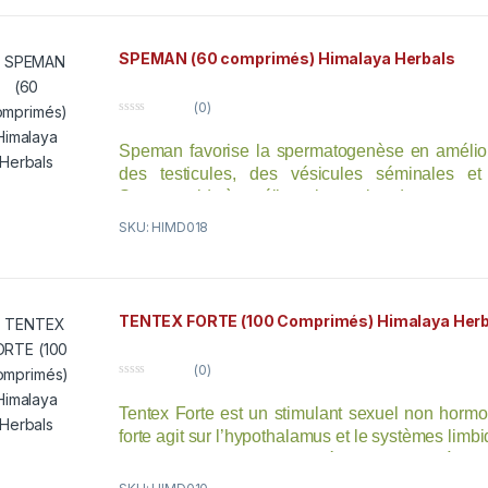
aphrodisiaques et à favorisant la spermatogénèse et l
l’endomètre.
SPEMAN (60 comprimés) Himalaya Herbals
(0)
0
o
Speman favorise la spermatogenèse en amélior
u
t
des testicules, des vésicules séminales et
o
f
Speman aide à améliorer le nombre de spermato
5
SKU: HIMD018
TENTEX FORTE (100 Comprimés) Himalaya Herb
(0)
0
o
Tentex Forte est un stimulant sexuel non hormon
u
t
forte agit sur l’hypothalamus et le systèmes limbi
o
f
la libido. Tentex forte améliore et aide à main
5
Tentex Forte va aussi agir sur le stress et l’ap