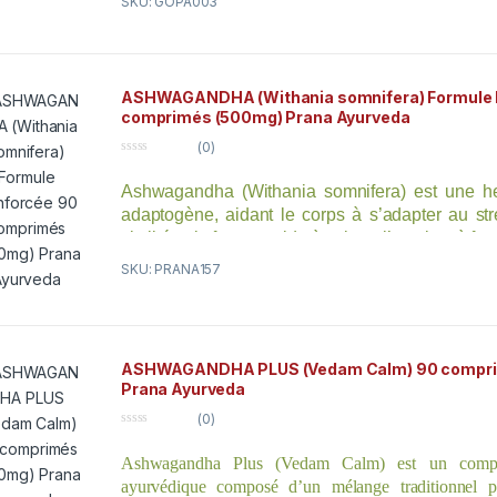
SKU: GOPA003
aux menstruations. C’est une plante qui régule le cycle 
canaux subtils facilitant le flux menstruel. Elle
menstruations régulières, renforce et tonifie l’utérus, p
améliore le tissu de l’endomètre.
ASHWAGANDHA (Withania somnifera) Formule 
comprimés (500mg) Prana Ayurveda
(0)
0
o
Ashwagandha (Withania somnifera) est une h
u
t
adaptogène, aidant le corps à s’adapter au stre
o
f
vitalité et la force et aide à calmer l’esprit et à f
5
réparateur. Les comprimés d’Ashwagandha ext
SKU: PRANA157
Ayurveda sont fabriqués avec de la poudre d
enrichie avec une décoction d’Ashwagandha po
les précieux composés de la plante. Le résultat
haute puissance qui offre un soutien nutrition
ASHWAGANDHA PLUS (Vedam Calm) 90 compri
rajeunir à la fois l’esprit et le corps.
Prana Ayurveda
(0)
0
o
Ashwagandha Plus (Vedam Calm) est un complé
u
t
ayurvédique composé d’un mélange traditionnel p
o