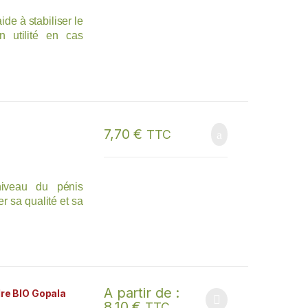
ide à stabiliser le
on utilité en cas
7,70
€
TTC
niveau du pénis
er sa qualité et sa
s apaisantes et
nseiller dans les
st complémentaire
A partir de :
re BIO Gopala
8,10
€
TTC
Ce produit a plusieurs variations. Les options