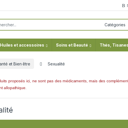
or:
Huiles et accessoires
Soins et Beauté
Thés, Tisanes
anté et Bien être
Sexualité
uits proposés ici, ne sont pas des médicaments, mais des compléments
nt allopathique.
lité