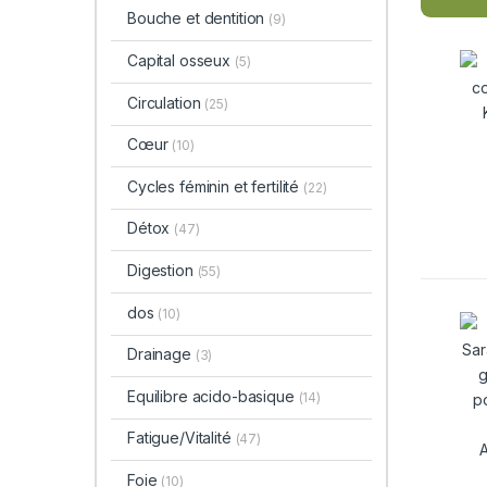
Bouche et dentition
(9)
Capital osseux
(5)
Circulation
(25)
Cœur
(10)
Cycles féminin et fertilité
(22)
Détox
(47)
Digestion
(55)
dos
(10)
Drainage
(3)
Equilibre acido-basique
(14)
Fatigue/Vitalité
(47)
Foie
(10)