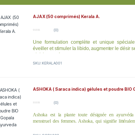
AJAX (50 comprimés) Kerala A.
(0)
0
o
Une formulation complète et unique spécial
u
t
éveiller et stimuler la libido, augmenter le désir 
o
f
plaisir et performance.
5
SKU: KERALA001
ASHOKA ( Saraca indica) gélules et poudre BIO
(0)
0
o
Ashoka est la plante toute désignée en ayurvéda
u
t
menstruel des femmes. Ashoka, qui signifie littéralem
o
f
douleurs», a été utilisé depuis des millénaires pour rafra
5
douleurs, les sensations de brûlure, les ballonnements