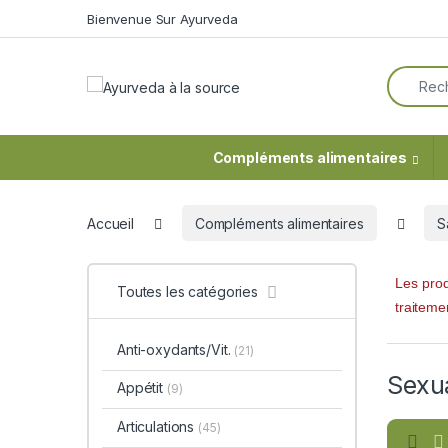
Skip to navigation
Skip to content
Bienvenue Sur Ayurveda
Search f
Compléments alimentaires
Accueil
Compléments alimentaires
S
Les prod
Toutes les catégories
traiteme
Anti-oxydants/Vit.
(21)
Sexua
Appétit
(9)
Articulations
(45)