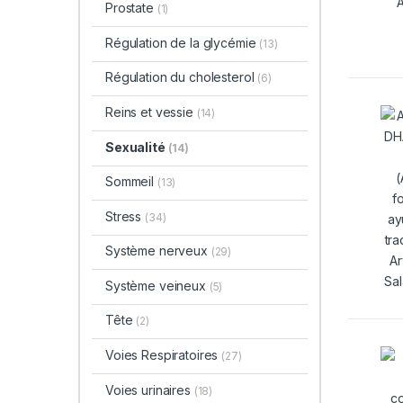
Prostate
(1)
Régulation de la glycémie
(13)
Régulation du cholesterol
(6)
Reins et vessie
(14)
Sexualité
(14)
Sommeil
(13)
Stress
(34)
Système nerveux
(29)
Système veineux
(5)
Tête
(2)
Voies Respiratoires
(27)
Voies urinaires
(18)