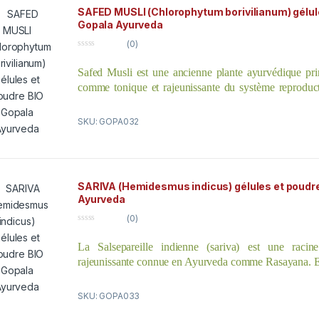
régénération des tissus musculaires où la sécher
SAFED MUSLI (Chlorophytum borivilianum) gélul
l’aggravation de Vata.
Gopala Ayurveda
(0)
0
o
Safed Musli est une ancienne plante ayurvédique prin
u
t
comme tonique et rajeunissante du système reproducte
o
f
régulière augmente l’endurance, renforce l’immunité
5
améliore l’humeur. Safed Musli est riche en phytonutri
SKU: GOPA032
25 différents alcaloïdes, vitamines, minéraux et pro
régénérer l’énergie sexuelle des hommes et des femmes
secondaires.
SARIVA (Hemidesmus indicus) gélules et poudr
)
Ayurveda
(0)
0
o
La Salsepareille indienne (sariva) est une racine 
u
t
rajeunissante connue en Ayurveda comme Rasayana. Elle
o
f
sang, les voies urinaires, et stimule le renouvellement c
5
utilisée en particulier pour les affections des voies gén
SKU: GOPA033
apaise les vaisseaux enflammés et irrités. On lui prête 