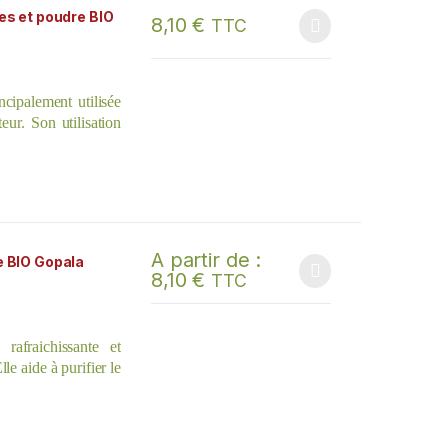
esse cutanée due à
es et poudre BIO
8,10
€
TTC
Ce produit a plusieurs variations. Les options
cipalement utilisée
ur. Son utilisation
 et la vitalité, et
ments. Elle contient
téines qui aident à
, et ce, sans effets
A partir de :
e BIO Gopala
8,10
€
TTC
Ce produit a plusieurs variations. Les options
rafraichissante et
 aide à purifier le
ellulaire. Elle a été
ito-urinaires où elle
aussi des propriétés