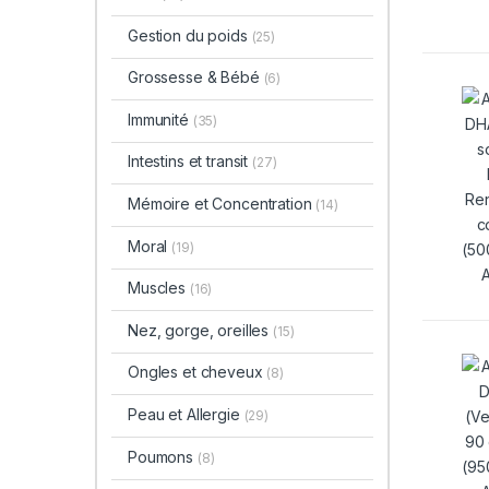
Gestion du poids
(25)
Grossesse & Bébé
(6)
Immunité
(35)
Intestins et transit
(27)
Mémoire et Concentration
(14)
Moral
(19)
Muscles
(16)
Nez, gorge, oreilles
(15)
Ongles et cheveux
(8)
Peau et Allergie
(29)
Poumons
(8)