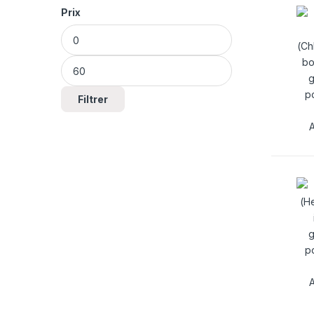
Prix
Prix min
Prix max
Filtrer