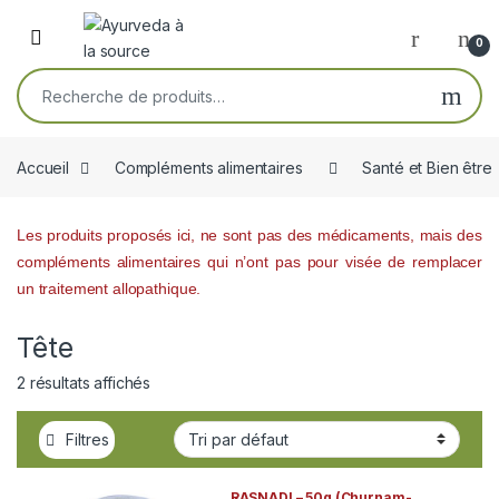
Skip to navigation
Skip to content
Open
0
Recherche pour :
Accueil
Compléments alimentaires
Santé et Bien être
Les produits proposés ici, ne sont pas des médicaments, mais des
compléments alimentaires qui n’ont pas pour visée de remplacer
un traitement allopathique.
Tête
2 résultats affichés
Filtres
RASNADI – 50g (Churnam-