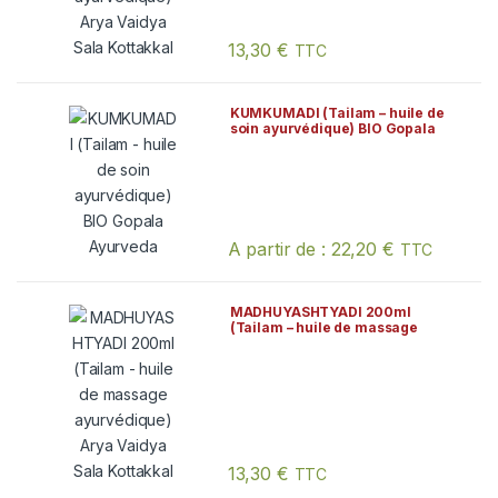
13,30
€
TTC
KUMKUMADI (Tailam – huile de
soin ayurvédique) BIO Gopala
Ayurveda
A partir de :
22,20
€
TTC
Ce produit a plusieurs variations. Les
MADHUYASHTYADI 200ml
(Tailam – huile de massage
ayurvédique) Arya Vaidya Sala
Kottakkal
13,30
€
TTC