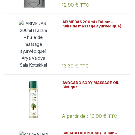
12,90
€
TTC
ARIMEDAS 200ml (Tailam –
huile de massage ayurvédique)
Arya Vaidya Sala Kottakkal
13,30
€
TTC
AVOCADO BODY MASSAGE OIL
Biotique
A partir de :
13,90
€
TTC
Ce produit a plusieurs variations. Les
BALAHATADI 200ml (Tailam –