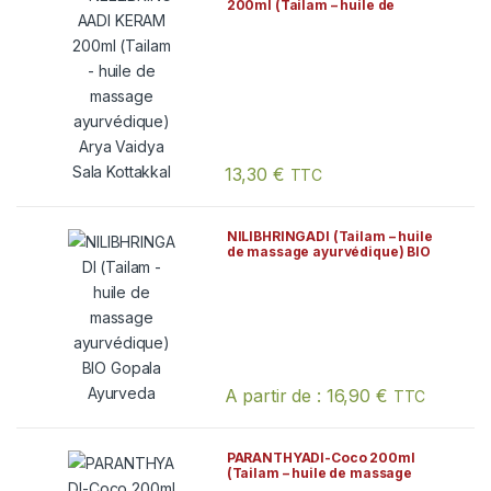
200ml (Tailam – huile de
massage ayurvédique) Arya
Vaidya Sala Kottakkal
13,30
€
TTC
NILIBHRINGADI (Tailam – huile
de massage ayurvédique) BIO
Gopala Ayurveda
A partir de :
16,90
€
TTC
Ce produit a plusieurs variations. Les
PARANTHYADI-Coco 200ml
(Tailam – huile de massage
ayurvédique) Arya Vaidya Sala