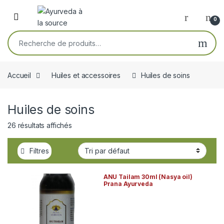
Skip to navigation
Skip to content
Open
0
Recherche pour :
Accueil
Huiles et accessoires
Huiles de soins
Huiles de soins
26 résultats affichés
Filtres
ANU Tailam 30ml (Nasya oil)
Prana Ayurveda