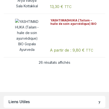
13,30
€
TTC
YASHTIMADHUKA (Tailam –
huile de soin ayurvédique) BIO
Gopala Ayurveda
A partir de :
9,80
€
TTC
Ce produit a plusieurs variations. Les
26 résultats affichés
Liens Utiles