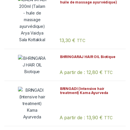
huile de massage ayurvédique)
Arya Vaidya Sala Kottakkal
13,30
€
TTC
BHRINGARAJ HAIR OIL Biotique
A partir de :
12,80
€
TTC
Ce produit a plusieurs variations. Les
BRINGADI (Intensive hair
treatment) Kama Ayurveda
A partir de :
13,90
€
TTC
Ce produit a plusieurs variations. Les