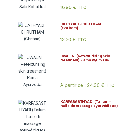
16,90
€
TTC
JATHYADI GHRUTHAM
(Ghritam)
13,30
€
TTC
JWALINI (Retexturising skin
treatment) Kama Ayurveda
A partir de :
24,90
€
TTC
Ce produit a plusieurs variations. Les
KARPASASTHYADI (Tailam –
huile de massage ayurvédique)
Arya Vaidya Sala Kottakkal