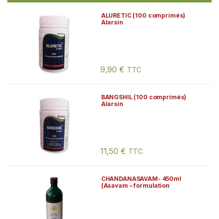
ALURETIC (100 comprimés)
Alarsin
9,90
€
TTC
BANGSHIL (100 comprimés)
Alarsin
11,50
€
TTC
CHANDANASAVAM- 450ml
(Asavam – formulation
ayurvédique traditionnelle)
Arya Vaidya Sala Kottakkal