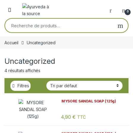
Skip to navigation
Skip to content
Open
0
Recherche pour :
Accueil
Uncategorized
Uncategorized
4 résultats affichés
Filtres
MYSORE SANDAL SOAP (125g)
4,90
€
TTC