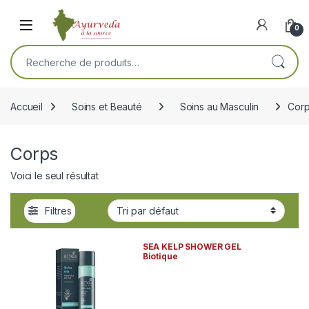
Skip to navigation
Skip to content
Open
0
Recherche pour :
Accueil
Soins et Beauté
Soins au Masculin
Cor
Corps
Voici le seul résultat
Filtres
SEA KELP SHOWER GEL
Biotique