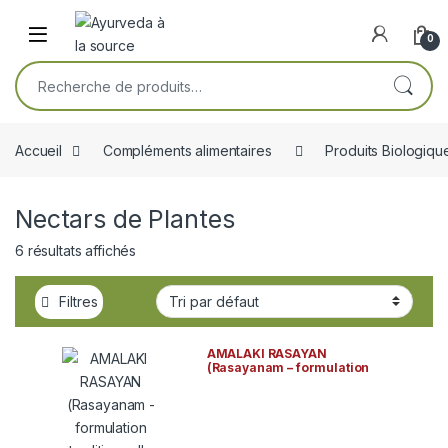
Skip to navigation
Skip to content
Open
0
Recherche pour :
Accueil
Compléments alimentaires
Produits Biologiqu
Nectars de Plantes
6 résultats affichés
Filtres
AMALAKI RASAYAN
(Rasayanam – formulation
traditionnelle ayurvédique) BIO
Gopala Ayurveda