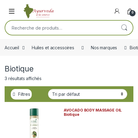
Skip to navigation
Skip to content
Open
0
Recherche pour :
Accueil
Huiles et accessoires
Nos marques
Biot
Biotique
3 résultats affichés
Filtres
AVOCADO BODY MASSAGE OIL
Biotique