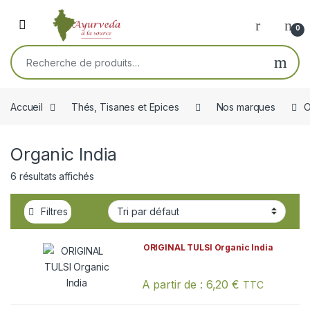
Skip to navigation
Skip to content
Open
0
Recherche pour :
Accueil
Thés, Tisanes et Epices
Nos marques
O
Organic India
6 résultats affichés
Filtres
ORIGINAL TULSI Organic India
A partir de :
6,20
€
TTC
Ce produit a plusieurs variations. Les