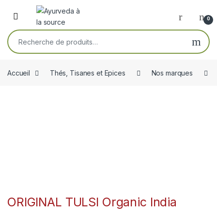
Skip to navigation
Skip to content
Open
0
Recherche pour :
Accueil
Thés, Tisanes et Epices
Nos marques
ORIGINAL TULSI Organic India