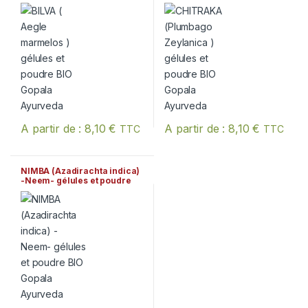
Gopala Ayurveda
poudre BIO Gopala
Ayurveda
A partir de :
8,10
€
A partir de :
8,10
€
TTC
TTC
Ce produit a plusieurs variations. Les options peuvent être chois
Ce produit a plusieurs variation
NIMBA (Azadirachta indica)
-Neem- gélules et poudre
BIO Gopala Ayurveda