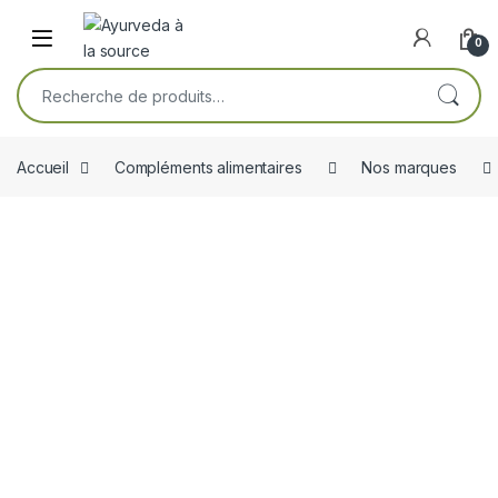
Skip to navigation
Skip to content
Open
0
Recherche pour :
Accueil
Compléments alimentaires
Nos marques