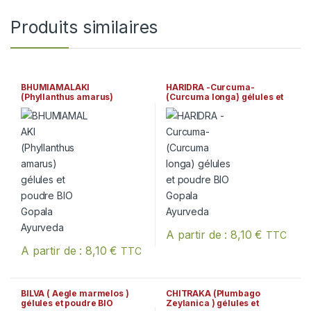
Produits similaires
BHUMIAMALAKI
HARIDRA -Curcuma-
(Phyllanthus amarus)
(Curcuma longa) gélules et
gélules et poudre BIO
poudre BIO Gopala
Gopala Ayurveda
Ayurveda
A partir de :
8,10
€
TTC
Ce produit a plusieurs variation
A partir de :
8,10
€
TTC
Ce produit a plusieurs variations. Les options peuvent être chois
BILVA ( Aegle marmelos )
CHITRAKA (Plumbago
gélules et poudre BIO
Zeylanica ) gélules et