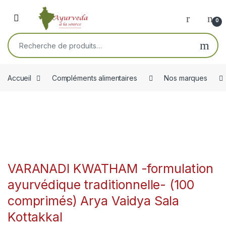
Skip to navigation
Skip to content
Open
0
Recherche pour :
Accueil
Compléments alimentaires
Nos marques
VARANADI KWATHAM -formulation
ayurvédique traditionnelle- (100
comprimés) Arya Vaidya Sala
Kottakkal