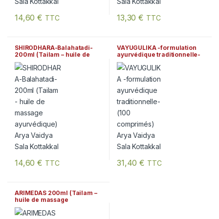
14,60
€
13,30
€
TTC
TTC
SHIRODHARA-Balahatadi-
VAYUGULIKA -formulation
200ml (Tailam – huile de
ayurvédique traditionnelle-
massage ayurvédique) Arya
(100 comprimés) Arya
Vaidya Sala Kottakkal
Vaidya Sala Kottakkal
14,60
€
31,40
€
TTC
TTC
ARIMEDAS 200ml (Tailam –
huile de massage
ayurvédique) Arya Vaidya
Sala Kottakkal