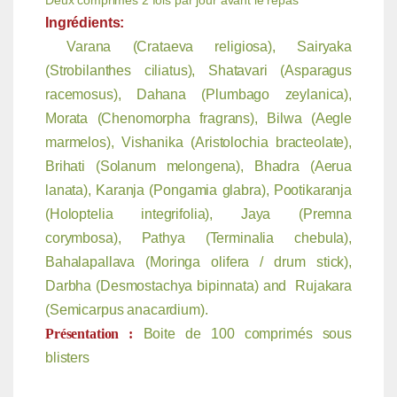
Deux comprimés 2 fois par jour avant le repas
Ingrédients:
Varana (Crataeva religiosa), Sairyaka
(Strobilanthes ciliatus), Shatavari (Asparagus
racemosus), Dahana (Plumbago zeylanica),
Morata (Chenomorpha fragrans), Bilwa (Aegle
marmelos), Vishanika (Aristolochia bracteolate),
Brihati (Solanum melongena), Bhadra (Aerua
lanata), Karanja (Pongamia glabra), Pootikaranja
(Holoptelia integrifolia), Jaya (Premna
corymbosa), Pathya (Terminalia chebula),
Bahalapallava (Moringa olifera / drum stick),
Darbha (Desmostachya bipinnata) and Rujakara
(Semicarpus anacardium).
Présentation :
Boite de 100 comprimés sous
blisters