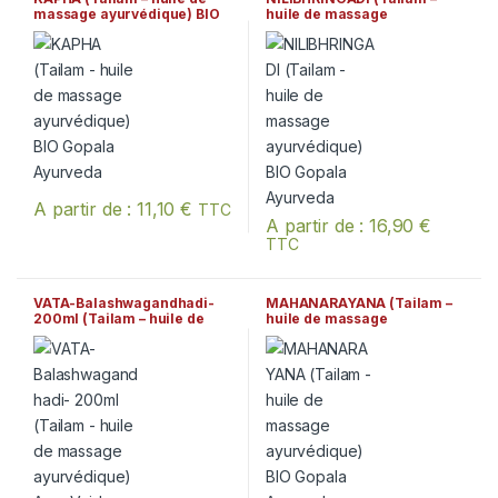
massage ayurvédique) BIO
huile de massage
Gopala Ayurveda
ayurvédique) BIO Gopala
Ayurveda
A partir de :
11,10
€
TTC
A partir de :
16,90
€
Ce produit a plusieurs variations. Les options peuvent être chois
TTC
Ce produit a plusieurs variation
VATA-Balashwagandhadi-
MAHANARAYANA (Tailam –
200ml (Tailam – huile de
huile de massage
massage ayurvédique) Arya
ayurvédique) BIO Gopala
Vaidya Sala Kottakkal
Ayurveda