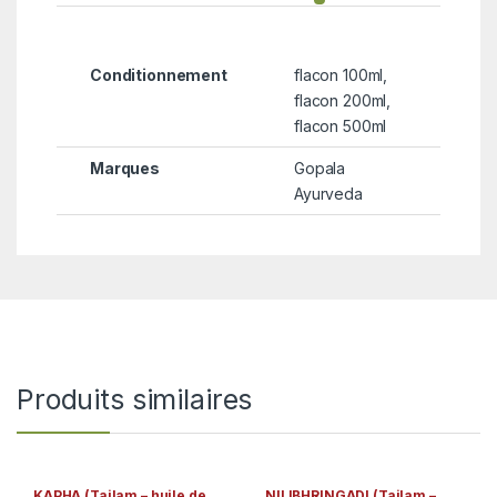
Conditionnement
flacon 100ml,
flacon 200ml,
flacon 500ml
Marques
Gopala
Ayurveda
Produits similaires
KAPHA (Tailam – huile de
NILIBHRINGADI (Tailam –