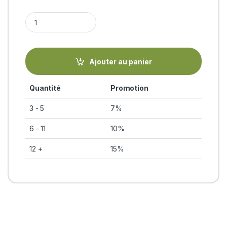
VATA (Tailam - huile de massage ayurvédique) BIO Gopala Ay
Ajouter au panier
Quantité
Promotion
3 - 5
7%
6 - 11
10%
12 +
15%