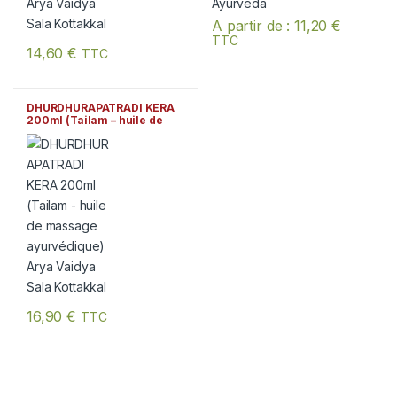
A partir de :
11,20
€
TTC
Ce produit a plusieurs variation
14,60
€
TTC
DHURDHURAPATRADI KERA
200ml (Tailam – huile de
massage ayurvédique) Arya
Vaidya Sala Kottakkal
16,90
€
TTC