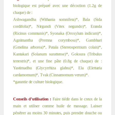
biologique est préparé avec une décoction (1.2g de
chaque) de :
Ashwagandha (Withania somnifera)*, Bala (Sida
cordifolia)*, Nirgundi (Vitex negundo)*, Eranda
(Ricinus communis)*, Syonaka (Oroxylum indicum)*,
Agnimantha (Premna corymbosa)*, Gambhari
(Gmelina arborea)*, Patala (Stereospermum colais)*,
Kantakari (Solanum surattense)*, Goksura (Tribulus
terrestris)*, et une fine pâte (0.8g de chaque) de :
Yastimadhu (Glycyrrhiza glabra)*, Ela (Elettaria
cardamomum)*, Tvak (Cinnamomum verum)*.
*garantie de culture biologique.
Conseils d’utilisation :
Faire tiédir dans le creux de la
main et utiliser comme huile de massage. Laisser
pénétrer au moins 30 minutes, puis prendre douche ou