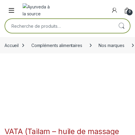
Skip to navigation
Skip to content
Open
0
Recherche pour :
Accueil
Compléments alimentaires
Nos marques
VATA (Tailam – huile de massage