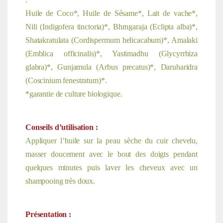
Huile de Coco*, Huile de Sésame*, Lait de vache*,
Nili (Indigofera tinctoria)*, Bhrngaraja (Eclipta alba)*,
Shatakratulata (Cordispermum helicacabum)*, Amalaki
(Emblica officinalis)*, Yastimadhu (Glycyrrhiza
glabra)*, Gunjamula (Arbus precatus)*, Daruharidra
(Coscinium fenestratum)*.
*garantie de culture biologique.
Conseils d’utilisation :
Appliquer l’huile sur la peau sèche du cuir chevelu,
masser doucement avec le bout des doigts pendant
quelques minutes puis laver les cheveux avec un
shampooing très doux.
Présentation :