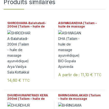
Produits similaires
SHIRODHARA-Balahatadi-
ASHWAGANDHA (Tailam –
200ml (Tailam – huile de
huile de massage
massage ayurvédique) Arya
ayurvédique) BIO Gopala
Vaidya Sala Kottakkal
Ayurveda
A partir de :
11,10
€
TTC
Ce produit a plusieurs variation
14,60
€
TTC
DHURDHURAPATRADI KERA
BHRINGAMALAKADI (Tailam
200ml (Tailam – huile de
– huile de massage
massage ayurvédique) Arya
ayurvédique) BIO Gopala
Vaidya Sala Kottakkal
Ayurveda