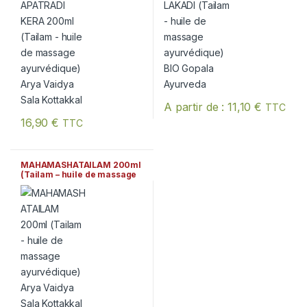
A partir de :
11,10
€
TTC
Ce produit a plusieurs variation
16,90
€
TTC
MAHAMASHATAILAM 200ml
(Tailam – huile de massage
ayurvédique) Arya Vaidya
Sala Kottakkal