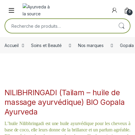
Skip to navigation
Skip to content
Open
0
Recherche pour :
Accueil
Soins et Beauté
Nos marques
Gopala
NILIBHRINGADI (Tailam – huile de
massage ayurvédique) BIO Gopala
Ayurveda
L’huile Nilibhringadi est une huile ayurvédique pour les cheveux à
base de coco, elle leurs donne de la brillance et un parfum agréable.