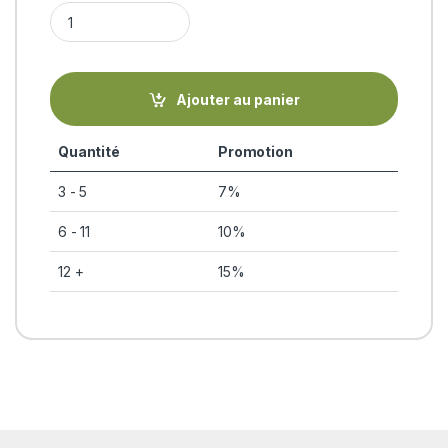
NILIBHRINGADI (Tailam - huile de massage ayurvédique) BIO 
Ajouter au panier
Quantité
Promotion
3 - 5
7%
6 - 11
10%
12 +
15%