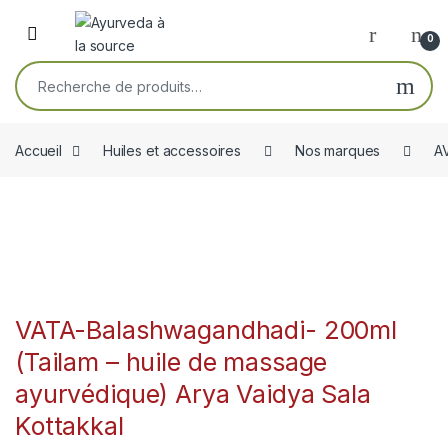
Skip to navigation
Skip to content
Open
0
Recherche pour :
Accueil
Huiles et accessoires
Nos marques
A
VATA-Balashwagandhadi- 200ml
(Tailam – huile de massage
ayurvédique) Arya Vaidya Sala
Kottakkal