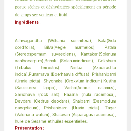
peaux sèches et déshydratées spécialement en période
de temps sec venteux et froid.
Ingrédients :
Ashwagandha (Withania somnifera), Bala(Sida
cordifolia), Bilva(Aegle marmelos), Patala
(Stereospermum suvaeolens), Kantakari(Solanum
xanthocarpum),Brihati (Solanumindicum), Gokshura
(Tribulus terrestris), Nimba (Azadirachta
indica),Punarnava (Boerhaavia diffusa), Prishaniparni
(Uraria picta), Shyonaka (Oroxylum indicum),Kustha
(Saussurea lappa), Vacha(Acorus calamus),
Saindhava (rock salt), Raasna (Inula racemosa),
Devdaru (Cedrus deodara), Shalparni (Desmodium
gangeticum), Prishaniparn (Uraria picta), Tagar
(Valeriana walichi), Shatavari (Asparagus racemosa),
huile de Sesame et huiles essentielles.
Présentation :