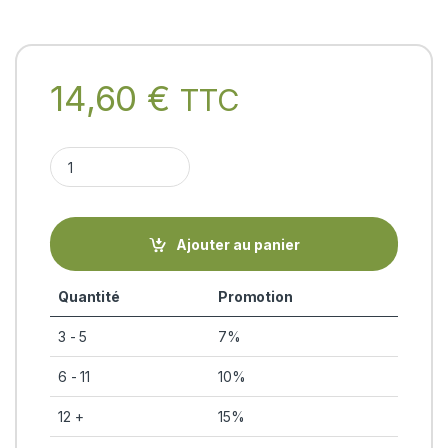
14,60
€
TTC
BRAHMI 200ml (Tailam - huile de massage ayurvédique) Arya V
Ajouter au panier
Quantité
Promotion
3 - 5
7%
6 - 11
10%
12 +
15%