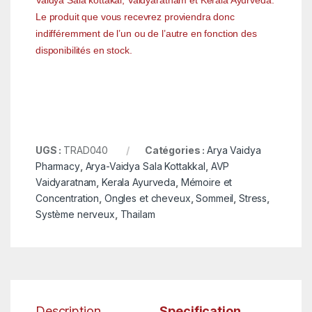
Vaidya Sala kottakal, Vaidyaratnam et Kerala Ayurveda.
Le produit que vous recevrez proviendra donc
indifféremment de l’un ou de l’autre en fonction des
disponibilités en stock.
UGS :
TRAD040
Catégories :
Arya Vaidya
Pharmacy
,
Arya-Vaidya Sala Kottakkal
,
AVP
Vaidyaratnam
,
Kerala Ayurveda
,
Mémoire et
Concentration
,
Ongles et cheveux
,
Sommeil
,
Stress
,
Système nerveux
,
Thailam
Description
Specification