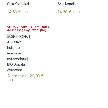
14,60
€
14,60
€
TTC
TTC
SHIRODHARA (Tailam – huile
de massage ayurvédique)
BIO Gopala Ayurveda
A partir de :
20,00
€
TTC
Ce produit a plusieurs variations. Les options peuvent être chois