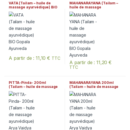
VATA (Tailam – huile de
MAHANARAYANA (Tailam –
massage ayurvédique) BIO
huile de massage
Gopala Ayurveda
ayurvédique) BIO Gopala
Ayurveda
A partir de :
11,10
€
TTC
A partir de :
11,20
€
Ce produit a plusieurs variations. Les options peuvent être chois
TTC
Ce produit a plusieurs variation
PITTA-Pinda- 200ml
MAHANARAYANA 200ml
(Tailam – huile de massage
(Tailam – huile de massage
ayurvédique) Arya Vaidya
ayurvédique) Arya Vaidya
Sala Kottakkal
Sala Kottakkal