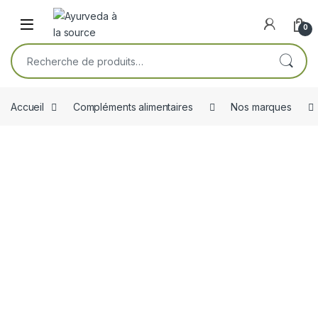
Skip to navigation
Skip to content
Open
0
Recherche pour :
Accueil
Compléments alimentaires
Nos marques