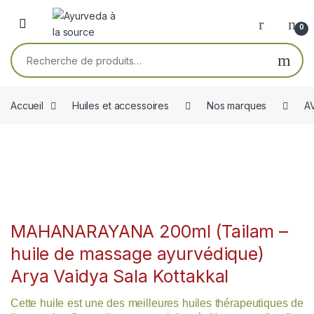
Skip to navigation
Skip to content
Open
0
Recherche pour :
Accueil
Huiles et accessoires
Nos marques
A
MAHANARAYANA 200ml (Tailam –
huile de massage ayurvédique)
Arya Vaidya Sala Kottakkal
Cette huile est une des meilleures huiles thérapeutiques de