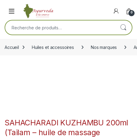
Skip to navigation
Skip to content
Open
0
Recherche pour :
Accueil
Huiles et accessoires
Nos marques
A
SAHACHARADI KUZHAMBU 200ml
(Tailam – huile de massage