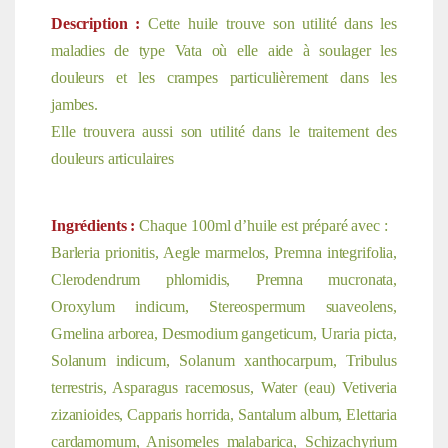
Description :
Cette huile trouve son utilité dans les
maladies de type Vata où elle aide à soulager les
douleurs et les crampes particulièrement dans les
jambes.
Elle trouvera aussi son utilité dans le traitement des
douleurs articulaires
Ingrédients :
Chaque 100ml d’huile est préparé avec :
Barleria prionitis, Aegle marmelos, Premna integrifolia,
Clerodendrum phlomidis, Premna mucronata,
Oroxylum indicum, Stereospermum suaveolens,
Gmelina arborea, Desmodium gangeticum, Uraria picta,
Solanum indicum, Solanum xanthocarpum, Tribulus
terrestris, Asparagus racemosus, Water (eau) Vetiveria
zizanioides, Capparis horrida, Santalum album, Elettaria
cardamomum, Anisomeles malabarica, Schizachyrium