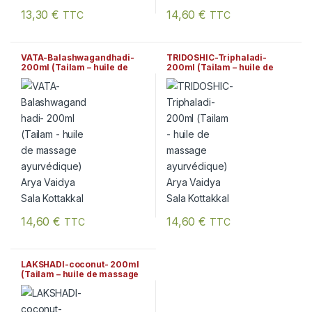
13,30
€
14,60
€
TTC
TTC
VATA-Balashwagandhadi-
TRIDOSHIC-Triphaladi-
200ml (Tailam – huile de
200ml (Tailam – huile de
massage ayurvédique) Arya
massage ayurvédique) Arya
Vaidya Sala Kottakkal
Vaidya Sala Kottakkal
14,60
€
14,60
€
TTC
TTC
LAKSHADI-coconut- 200ml
(Tailam – huile de massage
ayurvédique) Arya Vaidya
Sala Kottakkal