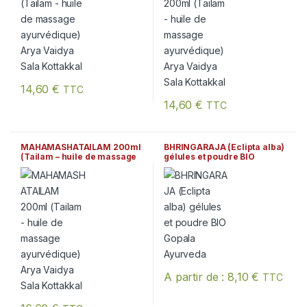
14,60
€
TTC
14,60
€
TTC
MAHAMASHATAILAM 200ml
BHRINGARAJA (Eclipta alba)
(Tailam – huile de massage
gélules et poudre BIO
ayurvédique) Arya Vaidya
Gopala Ayurveda
Sala Kottakkal
A partir de :
8,10
€
TTC
Ce produit a plusieurs variation