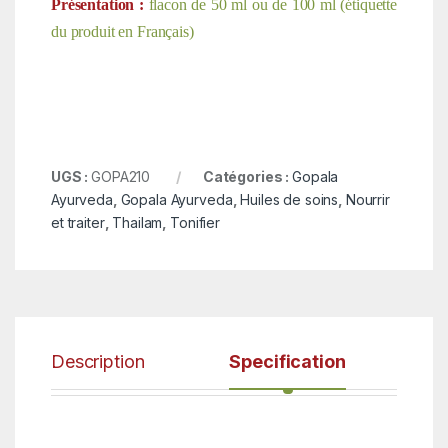
Présentation :
flacon de 50 ml ou de 100 ml (étiquette
du produit en Français)
UGS :
GOPA210
Catégories :
Gopala
Ayurveda
,
Gopala Ayurveda
,
Huiles de soins
,
Nourrir
et traiter
,
Thailam
,
Tonifier
Description
Specification