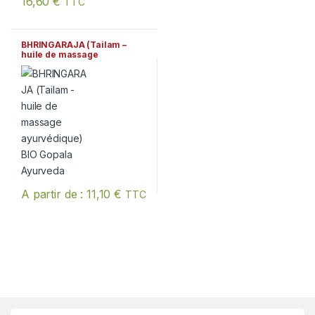
16,60
€
TTC
BHRINGARAJA (Tailam –
huile de massage
ayurvédique) BIO Gopala
Ayurveda
A partir de :
11,10
€
TTC
Ce produit a plusieurs variations. Les options peuvent être chois