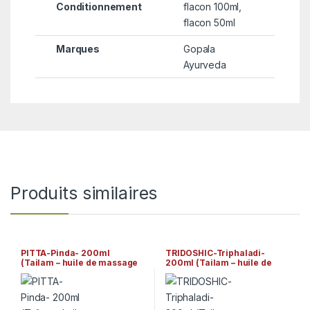
Conditionnement
flacon 100ml,
flacon 50ml
Marques
Gopala
Ayurveda
Produits similaires
PITTA-Pinda- 200ml
TRIDOSHIC-Triphaladi-
(Tailam – huile de massage
200ml (Tailam – huile de
ayurvédique) Arya Vaidya
massage ayurvédique) Arya
Sala Kottakkal
Vaidya Sala Kottakkal