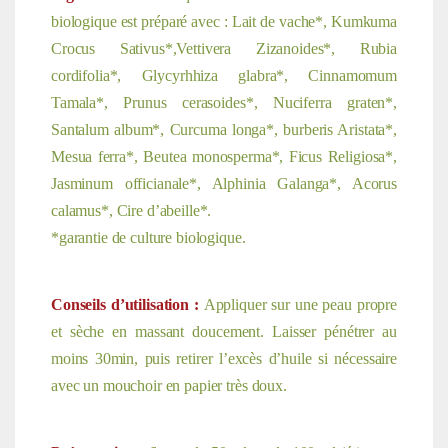
biologique est préparé avec : Lait de vache*, Kumkuma
Crocus Sativus*,Vettivera Zizanoides*, Rubia
cordifolia*, Glycyrhhiza glabra*, Cinnamomum
Tamala*, Prunus cerasoides*, Nuciferra graten*,
Santalum album*,
Curcuma longa*, burberis Aristata*,
Mesua ferra*, Beutea monosperma*, Ficus Religiosa*,
Jasminum officianale*, Alphinia Galanga*, Acorus
calamus*, Cire d’abeille*.
*garantie de culture biologique.
Conseils d’utilisation :
Appliquer sur une peau propre
et sèche en massant doucement. Laisser pénétrer au
moins 30min, puis retirer l’excès d’huile si nécessaire
avec un mouchoir en papier très doux.