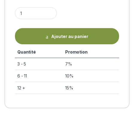
KUMKUMADI (Tailam - huile de soin ayurvédique) BIO Gopala
Ajouter au panier
Quantité
Promotion
3 - 5
7%
6 - 11
10%
12 +
15%