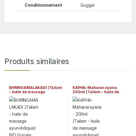
Conditionnement
Guggul
Produits similaires
BHRINGAMALAKADI (Tailam
KAPHA-Mahanarayana-
– huile de massage
200ml (Tailam – huile de
ayurvédique) BIO Gopala
massage ayurvédique) Arya
Ayurveda
Vaidya Sala Kottakkal