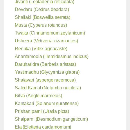
Jivanti (Leptadenia reticulata)
Devdaru (Cedrus deodara)
Shallaki (Boswellia serrata)
Musta (Cyperus rotundus)
Twaka (Cinnamomum zeylanicum)
Usheera (Vetiveria zizaniodies)
Renuka (Vitex agnacaste)
Anantamoola (Hemidesmus indicus)
Daruharidra (Berberis aristata)
Yastimadhu (Glycyrrhiza glabra)
Shatavari (asperge racemosa)
Safed Kamal (Nelumbo nucifera)
Bilva (Aegle marmelos)
Kantakari (Solanum surattense)
Prishaniparni (Uraria picta)
Shalparni (Desmodium gangeticum)
Ela (Eletteria cardamomum)