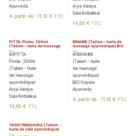
A partir de :
11,10
€
TTC
Ce produit a plusieurs variations. Les options peuvent être chois
14,60
€
TTC
PITTA-Pinda- 200ml
BRAHMI (Tailam – huile de
(Tailam – huile de massage
massage ayurvédique) BIO
ayurvédique) Arya Vaidya
Gopala Ayurveda
Sala Kottakkal
A partir de :
11,10
€
TTC
Ce produit a plusieurs variation
14,60
€
TTC
YASHTIMADHUKA (Tailam –
huile de soin ayurvédique)
BIO Gopala Ayurveda