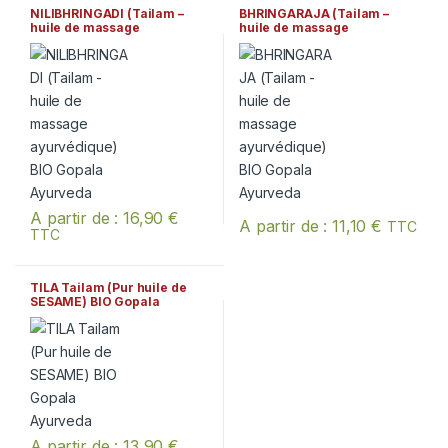
NILIBHRINGADI (Tailam –
BHRINGARAJA (Tailam –
huile de massage
huile de massage
ayurvédique) BIO Gopala
ayurvédique) BIO Gopala
Ayurveda
Ayurveda
A partir de :
16,90
€
A partir de :
11,10
€
TTC
TTC
Ce produit a plusieurs variations. Les options peuvent être chois
Ce produit a plusieurs variation
TILA Tailam (Pur huile de
SESAME) BIO Gopala
Ayurveda
A partir de :
13,90
€