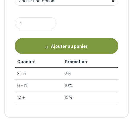
KSHIRABALA (Tailam - huile de massage ayurvédique) BIO Go
Ajouter au panier
Quantité
Promotion
3 - 5
7%
6 - 11
10%
12 +
15%