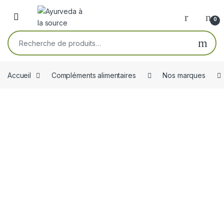
Skip to navigation
Skip to content
Open
0
Recherche pour :
Accueil
Compléments alimentaires
Nos marques