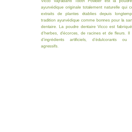
Vicco Vajradanti Tooth Powder est la poudre
ayurvédique originale totalement naturelle qui c
extraits de plantes établies depuis longtem
tradition ayurvédique comme bonnes pour la sa
dentaire. La poudre dentaire Vicco est fabriqué
d’herbes, d’écorces, de racines et de fleurs. Il
d’ingrédients artificiels, d’édulcorants ou d
agressifs.