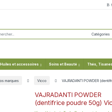
or:
Huiles et accessoires
Soins et Beauté
Thés, Tisanes
os marques
Vicco
VAJRADANTI POWDER (dentifri
VAJRADANTI POWDER
(dentifrice poudre 50g) Vi