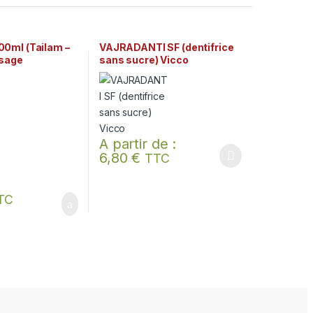
0ml (Tailam –
VAJRADANTI SF (dentifrice
ssage
sans sucre) Vicco
 Arya Vaidya
al
A partir de :
6,80
€
TTC
Ce produit a plusieurs variations. Les options p
TC