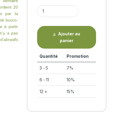
 dentaire
ontient 20
VAJRADANTI POWDER (dentifrice poudre 50g) Vi
ps par la
nté bucco-
e à partir
 n’y a pas
Ajouter au
’abrasifs
panier
Quantité
Promotion
3 - 5
7%
6 - 11
10%
12 +
15%