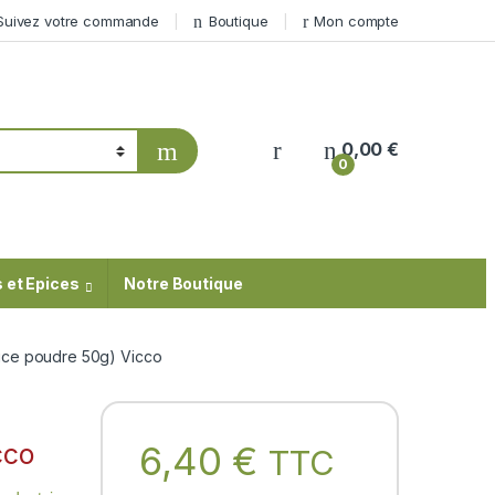
Suivez votre commande
Boutique
Mon compte
My Account
0,00
€
0
 et Epices
Notre Boutique
ce poudre 50g) Vicco
cco
6,40
€
TTC