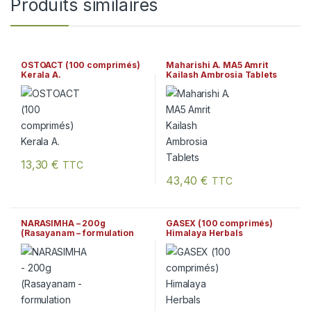
Produits similaires
OSTOACT (100 comprimés)
Maharishi A. MA5 Amrit
Kerala A.
Kailash Ambrosia Tablets
13,30
€
TTC
43,40
€
TTC
NARASIMHA – 200g
GASEX (100 comprimés)
(Rasayanam – formulation
Himalaya Herbals
ayurvédique traditionnelle)
Arya Vaidya Sala Kottakkal