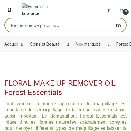
Skip to navigation
Skip to content
Open
0
Recherche pour :
Accueil
Soins et Beauté
Nos marques
Forest 
FLORAL MAKE UP REMOVER OIL
Forest Essentials
Tout comme la bonne application du maquillage est
importante, le démaquillage de la bonne manière est tout
aussi important. Le démaquillant Forest Essentials est
infusé d’huiles florales naturelles spécialement conçues
pour nettoyer différents types de maquillage et laisser la