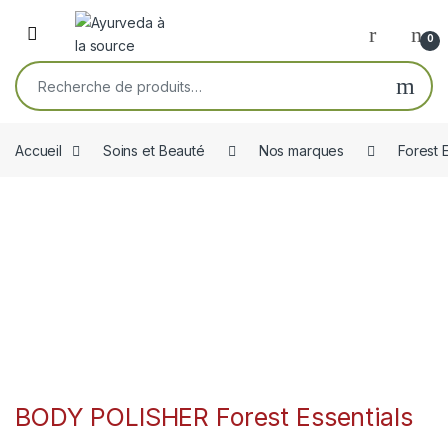
Skip to navigation
Skip to content
Open
0
Recherche pour :
Accueil
Soins et Beauté
Nos marques
Forest 
BODY POLISHER Forest Essentials