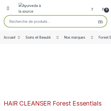
Skip to navigation
Skip to content
Open
0
Recherche pour :
Accueil
Soins et Beauté
Nos marques
Forest 
HAIR CLEANSER Forest Essentials