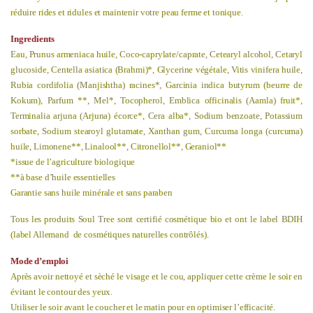
réduire rides et ridules et maintenir votre peau ferme et tonique.
Ingredients
Eau, Prunus armeniaca huile, Coco-caprylate/caprate, Cetearyl alcohol, Cetaryl
glucoside, Centella asiatica (Brahmi)*, Glycerine végétale, Vitis vinifera huile,
Rubia cordifolia (Manjishtha) racines*, Garcinia indica butyrum (beurre de
Kokum), Parfum **, Mel*, Tocopherol, Emblica officinalis (Aamla) fruit*,
Terminalia arjuna (Arjuna) écorce*, Cera alba*, Sodium benzoate, Potassium
sorbate, Sodium stearoyl glutamate, Xanthan gum, Curcuma longa (curcuma)
huile, Limonene**, Linalool**, Citronellol**, Geraniol**
*issue de l’agriculture biologique
**à base d’huile essentielles
Garantie sans huile minérale et sans paraben
Tous les produits Soul Tree sont certifié cosmétique bio et ont le label BDIH
(label Allemand de cosmétiques naturelles contrôlés).
Mode d’emploi
Après avoir nettoyé et sèché le visage et le cou, appliquer cette crème le soir en
évitant le contour des yeux.
Utiliser le soir avant le coucher et le matin pour en optimiser l’efficacité.