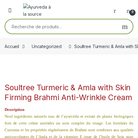
Skip to navigation
Skip to content
Open
0
Recherche pour :
Accueil
Uncategorized
Soultree Turmeric & Amla with S
Soultree Turmeric & Amla with Skin
Firming Brahmi Anti-Wrinkle Cream
Description
Neuf ingrédients naturels issu de l’ayurvéda et extrait de plante biologiques
font de cette crème antirides un soin complet du visage. Les bienfaits du
Curcuma et les propriétés régénérantes de Brahmi sont combines aux qualités
anti-oxydantes de l’Amla et de la vitamine E issue de l’huile de Soja pour