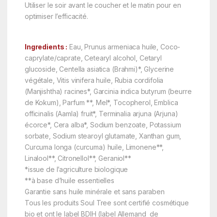
Utiliser le soir avant le coucher et le matin pour en
optimiser l’efficacité.
Ingredients :
Eau, Prunus armeniaca huile, Coco-
caprylate/caprate, Cetearyl alcohol, Cetaryl
glucoside, Centella asiatica (Brahmi)*, Glycerine
végétale, Vitis vinifera huile, Rubia cordifolia
(Manjishtha) racines*, Garcinia indica butyrum (beurre
de Kokum), Parfum **, Mel*, Tocopherol, Emblica
officinalis (Aamla) fruit*, Terminalia arjuna (Arjuna)
écorce*, Cera alba*, Sodium benzoate, Potassium
sorbate, Sodium stearoyl glutamate, Xanthan gum,
Curcuma longa (curcuma) huile, Limonene**,
Linalool**, Citronellol**, Geraniol**
*issue de l’agriculture biologique
**à base d’huile essentielles
Garantie sans huile minérale et sans paraben
Tous les produits Soul Tree sont certifié cosmétique
bio et ont le label BDIH (label Allemand de