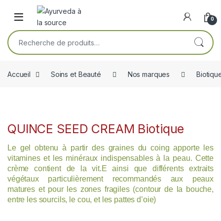
Skip to navigation
Skip to content
Open
0
Recherche pour :
Accueil
Soins et Beauté
Nos marques
Biotiqu
QUINCE SEED CREAM Biotique
Le gel obtenu à partir des graines du coing apporte les
vitamines et les minéraux indispensables à la peau. Cette
crème contient de la vit.E ainsi que différents extraits
végétaux particulièrement recommandés aux peaux
matures et pour les zones fragiles (contour de la bouche,
entre les sourcils, le cou, et les pattes d’oie)