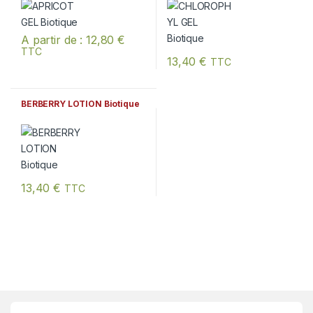
A partir de :
12,80
€
TTC
Ce produit a plusieurs variations. Les options peuvent être chois
13,40
€
TTC
BERBERRY LOTION Biotique
13,40
€
TTC