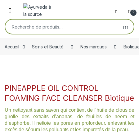
Skip to navigation
Skip to content
Open
0
Recherche pour :
Accueil
Soins et Beauté
Nos marques
Biotiqu
PINEAPPLE OIL CONTROL
FOAMING FACE CLEANSER Biotique
Un nettoyant sans savon qui contient de l’huile de clous de
girofle des extraits d’ananas, de feuilles de neem et
d’euphorbe. Il nettoie les pores en profondeur, enlevant les
excès de sébum les polluants et les impuretés de la peau.