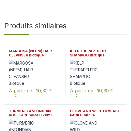
Produits similaires
MARGOSA (NEEM) HAIR
KELP THERAPEUTIC
CLEANSER Biotique
SHAMPOO Biotique
A partir de :
10,30
€
A partir de :
10,30
€
TTC
TTC
Ce produit a plusieurs variations. Les options peuvent être chois
Ce produit a plusieurs variation
TURMERIC AND INDIAN
CLOVE AND WILD TUMERIC
ROSE FACE WASH 120ml
PACK Biotique
Soultree