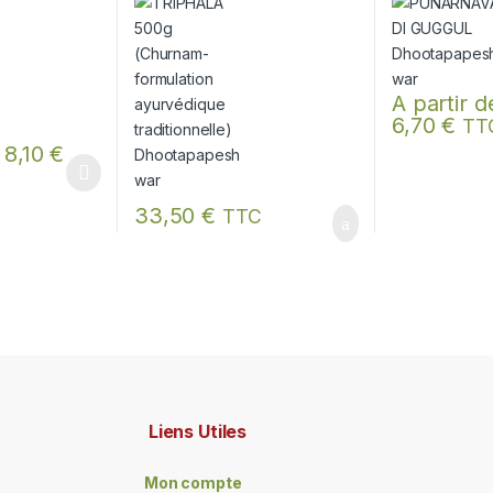
Dhootapapeshwar
A partir d
6,70
€
TT
Ce produit a p
:
8,10
€
ieurs variations. Les options peuvent être choisies sur la page du pro
 être choisies sur la page du produit
33,50
€
TTC
Liens Utiles
Mon compte