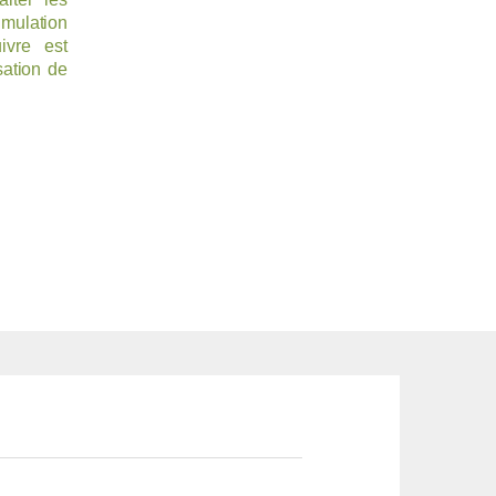
mulation
ivre est
sation de