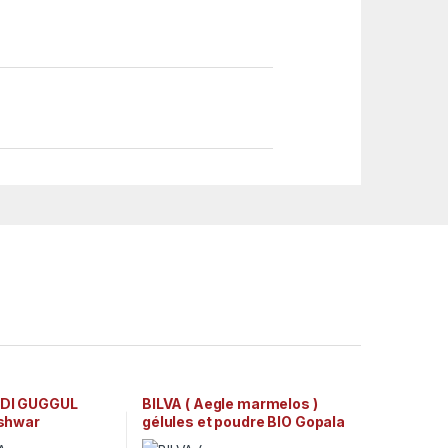
DI GUGGUL
BILVA ( Aegle marmelos )
shwar
gélules et poudre BIO Gopala
Ayurveda