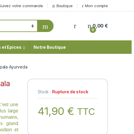
Suivez votre commande
Boutique
Mon compte
My Account
0,00
€
0
 et Epices
Notre Boutique
pala Ayurveda
ala
Stock :
Rupture de stock
c’est une
41,90
€
TTC
lus large
humains,
s grand
sition et