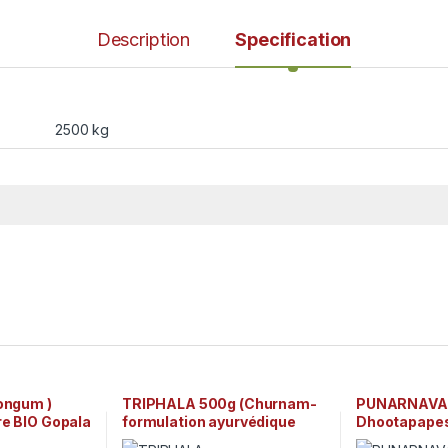
Description
Specification
2500 kg
longum )
TRIPHALA 500g (Churnam-
PUNARNAVA
re BIO Gopala
formulation ayurvédique
Dhootapape
traditionnelle)