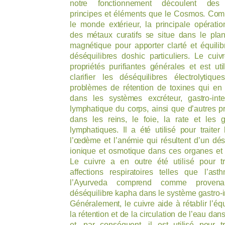
notre fonctionnement découlent de
principes et éléments que le Cosmos. Co
le monde extérieur, la principale opératio
des métaux curatifs se situe dans le plan
magnétique pour apporter clarté et équili
déséquilibres doshic particuliers. Le cui
propriétés purifiantes générales et est uti
clarifier les déséquilibres électrolytiqu
problèmes de rétention de toxines qui en 
dans les systèmes excréteur, gastro-inte
lymphatique du corps, ainsi que d’autres 
dans les reins, le foie, la rate et les 
lymphatiques. Il a été utilisé pour traiter l
l’œdème et l’anémie qui résultent d’un dés
ionique et osmotique dans ces organes et 
Le cuivre a en outre été utilisé pour tr
affections respiratoires telles que l’as
l’Ayurveda comprend comme provena
déséquilibre kapha dans le système gastro-in
Généralement, le cuivre aide à rétablir l’équ
la rétention et de la circulation de l’eau dan
et, par conséquent, il est utilisé pour tr