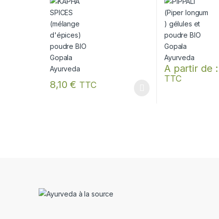
A partir de 
TTC
Ce produit a plus
8,10
€
TTC
Ce produit a plusieurs variations. Les options peuvent