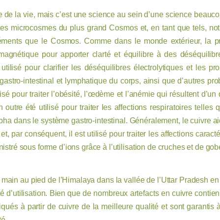
e de la vie, mais c’est une science au sein d’une science beauco
s microcosmes du plus grand Cosmos et, en tant que tels, not
éments que le Cosmos. Comme dans le monde extérieur, la pri
-magnétique pour apporter clarté et équilibre à des déséquilibr
 utilisé pour clarifier les déséquilibres électrolytiques et les 
astro-intestinal et lymphatique du corps, ainsi que d’autres prob
lisé pour traiter l’obésité, l’œdème et l’anémie qui résultent d’
 outre été utilisé pour traiter les affections respiratoires tell
 dans le système gastro-intestinal. Généralement, le cuivre aide à
 et, par conséquent, il est utilisé pour traiter les affections car
istré sous forme d’ions grâce à l’utilisation de cruches et de gob
 main au pied de l’Himalaya dans la vallée de l’Uttar Pradesh en In
lité d’utilisation. Bien que de nombreux artefacts en cuivre conti
riqués à partir de cuivre de la meilleure qualité et sont garantis
té.