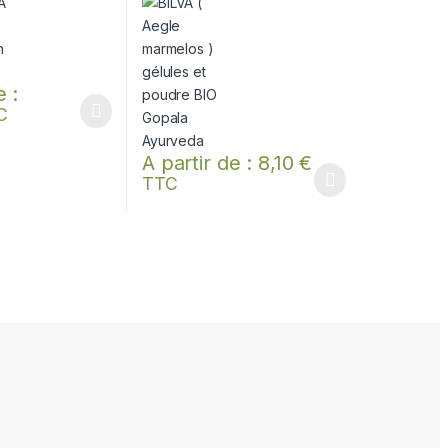
e :
C
lusieurs variations. Les options peuvent être choisies sur la page du 
A partir de :
8,10
€
duit
TTC
Ce produit a plusieurs variations. Les options p