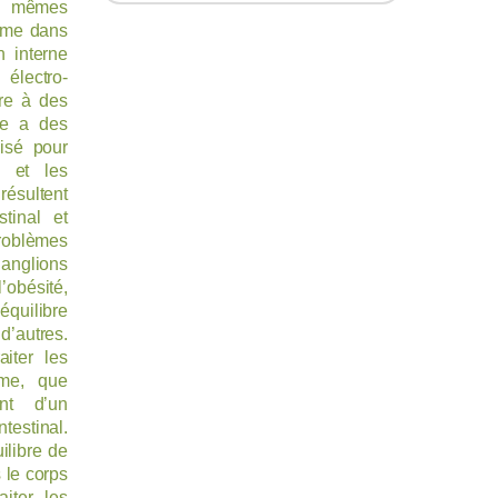
s mêmes
mme dans
n interne
 électro-
bre à des
vre a des
lisé pour
es et les
résultent
stinal et
problèmes
ganglions
’obésité,
équilibre
d’autres.
aiter les
thme, que
nt d’un
testinal.
ilibre de
s le corps
aiter les