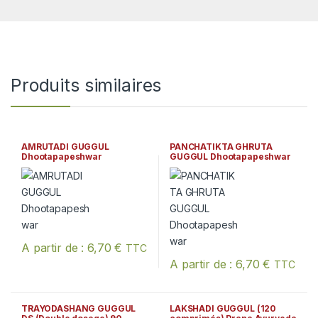
Produits similaires
AMRUTADI GUGGUL
PANCHATIKTA GHRUTA
Dhootapapeshwar
GUGGUL Dhootapapeshwar
A partir de :
6,70
€
TTC
Ce produit a plusieurs variations. Les options peuvent être chois
A partir de :
6,70
€
TTC
Ce produit a plusieurs variation
TRAYODASHANG GUGGUL
LAKSHADI GUGGUL (120