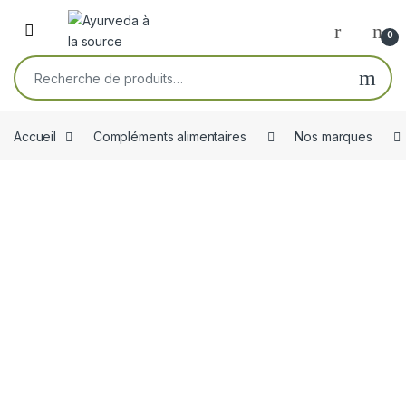
Skip to navigation
Skip to content
Open
0
Recherche pour :
Accueil
Compléments alimentaires
Nos marques