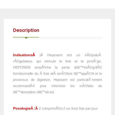
Description
Â :
Indications
Â Heposem est un hÃ©patoÂ
rÃ©gulateur, qui stimule le foie et le protÃ¨ge.
HEPOSEM empÃªche la perte dâ€™intÃ©gritÃ©
fonctionnelle du Â foie etÂ
amÃ©liore lâ€™appÃ©tit et le
processus de digestion. Heposem est particuliÃ¨rement
recommandÃ© pour minimiser les mÃ©faits de
lâ€™absorption dâ€™alcool.
PosologieÂ
:Â
2 comprimÃ©s 2 ou trois fois par jour