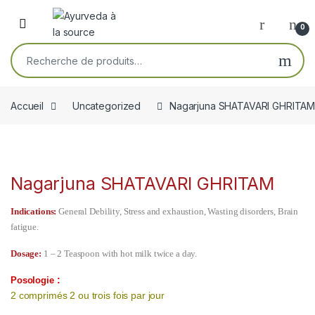
Skip to navigation
Skip to content
Open
0
Recherche pour :
Accueil
Uncategorized
Nagarjuna SHATAVARI GHRITA
Nagarjuna SHATAVARI GHRITAM
Indications:
General Debility, Stress and exhaustion, Wasting disorders, Brain
fatigue.
Dosage:
1 – 2 Teaspoon with hot milk twice a day.
:
Posologie
2 comprimés 2 ou trois fois par jour