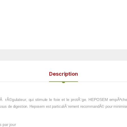
Description
rÃ©gulateur, qui stimule le foie et le protÃ¨ge. HEPOSEM empÃªche 
ssus de digestion. Heposem est particuliÃ¨rement recommandÃ© pour minimis
s par jour