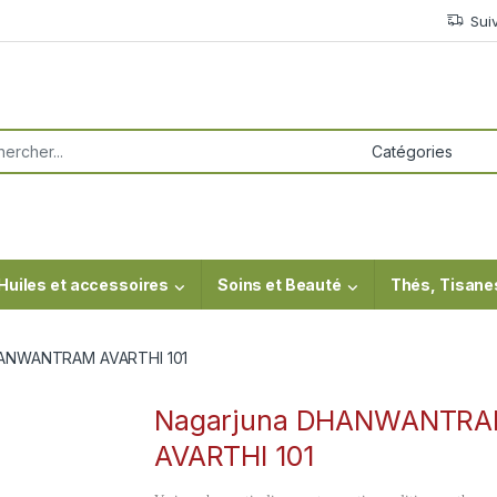
Sui
or:
Huiles et accessoires
Soins et Beauté
Thés, Tisane
HANWANTRAM AVARTHI 101
Nagarjuna DHANWANTR
AVARTHI 101