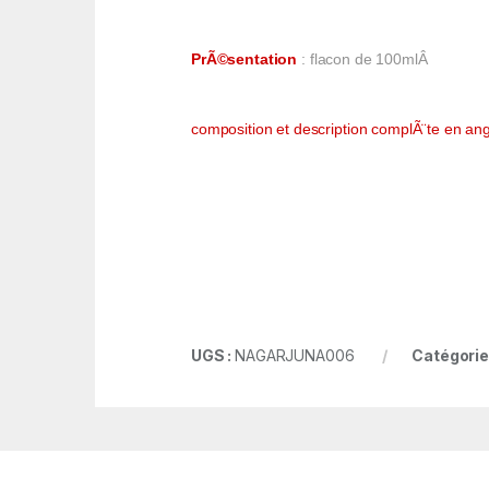
PrÃ©sentation
: flacon de 100mlÂ
composition et description complÃ¨te en ang
UGS :
NAGARJUNA006
Catégorie