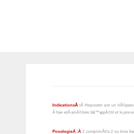
Â :
Indications
Â Heposem est un hÃ©patoÂ 
Â foie etÂ
amÃ©liore lâ€™appÃ©tit et le proce
PosologieÂ
:Â
2 comprimÃ©s 2 ou trois foi