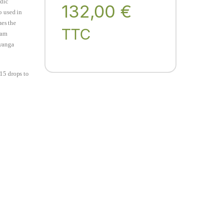
edic
132,00
€
o used in
mes the
TTC
nam
hyanga
-15 drops to