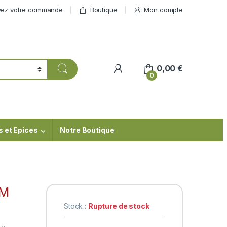
vez votre commande
Boutique
Mon compte
My Account
0,00
€
0
s et Epices
Notre Boutique
AM
Stock :
Rupture de stock