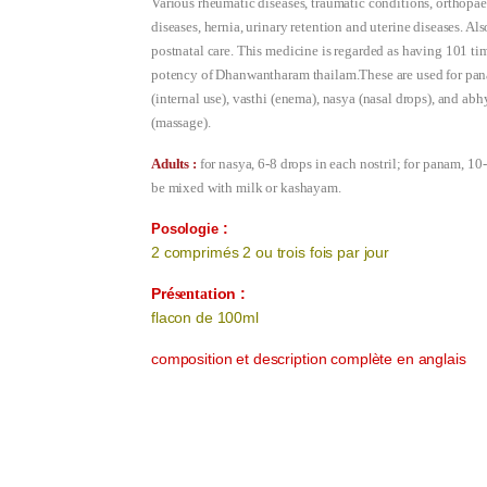
Various rheumatic diseases, traumatic conditions, orthopa
diseases, hernia, urinary retention and uterine diseases. Als
postnatal care. This medicine is regarded as having 101 ti
potency of Dhanwantharam thailam.These are used for pa
(internal use), vasthi (enema), nasya (nasal drops), and ab
(massage).
Adults :
for nasya, 6-8 drops in each nostril; for panam, 10
be mixed with milk or kashayam.
:
Posologie
2 comprimés 2 ou trois fois par jour
Pré
on :
sentati
flacon de 100ml
composition et description complète en anglais