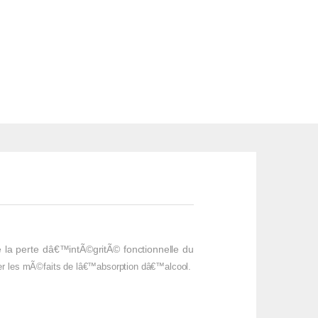
la perte dâ€™intÃ©gritÃ© fonctionnelle du
er les mÃ©faits de lâ€™absorption dâ€™alcool.