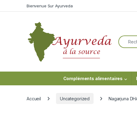
Skip to navigation
Skip to content
Bienvenue Sur Ayurveda
Search f
Compléments alimentaires
Accueil
Uncategorized
Nagarjuna D