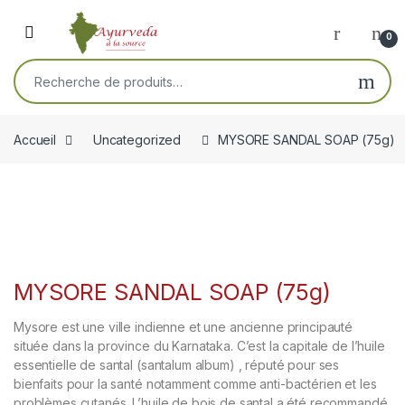
Skip to navigation
Skip to content
Open
0
Recherche pour :
Accueil
Uncategorized
MYSORE SANDAL SOAP (75g)
MYSORE SANDAL SOAP (75g)
Mysore est une ville indienne et une ancienne principauté
située dans la province du Karnataka. C’est la capitale de l’huile
essentielle de santal (santalum album) , réputé pour ses
bienfaits pour la santé notamment comme anti-bactérien et les
problèmes cutanés. L’huile de bois de santal a été recommandé