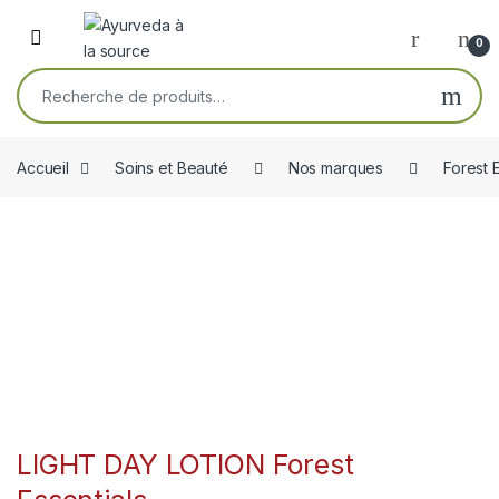
Skip to navigation
Skip to content
Open
0
Recherche pour :
Accueil
Soins et Beauté
Nos marques
Forest 
LIGHT DAY LOTION Forest