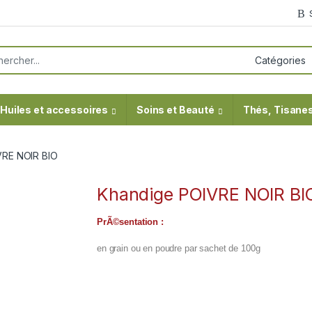
or:
Huiles et accessoires
Soins et Beauté
Thés, Tisanes
VRE NOIR BIO
Khandige POIVRE NOIR BI
PrÃ©sentation :
en grain ou en poudre par sachet de 100g