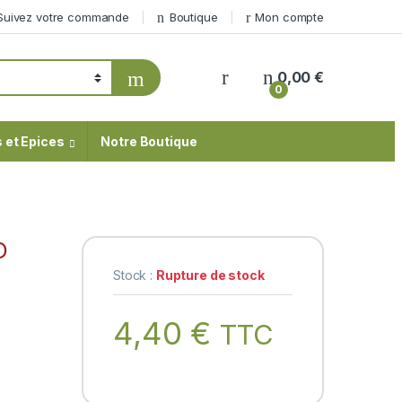
Suivez votre commande
Boutique
Mon compte
My Account
0,00
€
0
 et Epices
Notre Boutique
O
Stock :
Rupture de stock
4,40
€
TTC