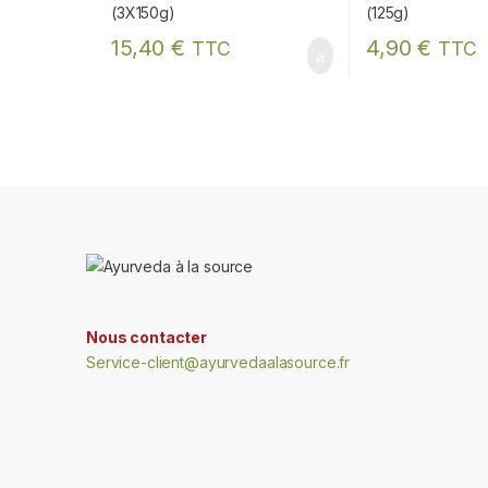
15,40
€
4,90
€
TTC
TTC
Nous contacter
Service-client@ayurvedaalasource.fr