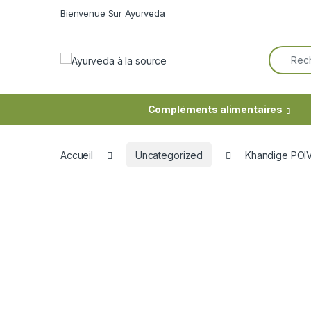
Skip to navigation
Skip to content
Bienvenue Sur Ayurveda
Search f
Compléments alimentaires
Accueil
Uncategorized
Khandige POI