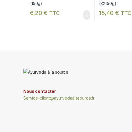
6,20
€
15,40
€
TTC
TTC
Nous contacter
Service-client@ayurvedaalasource.fr