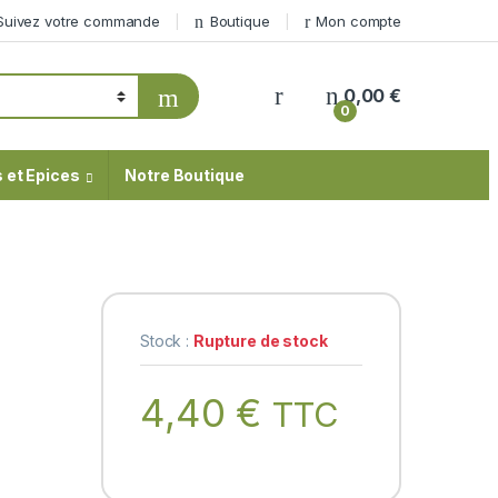
Suivez votre commande
Boutique
Mon compte
My Account
0,00
€
0
 et Epices
Notre Boutique
Stock :
Rupture de stock
4,40
€
TTC