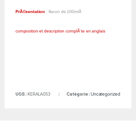
PrÃ©sentation
: flacon de 100mlÂ
composition et description complÃ¨te en anglais
UGS :
KERALA053
Catégorie :
Uncategorized