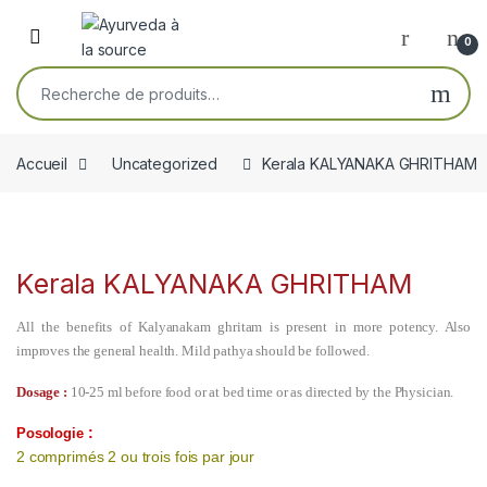
Skip to navigation
Skip to content
Open
0
Recherche pour :
Accueil
Uncategorized
Kerala KALYANAKA GHRITHAM
Kerala KALYANAKA GHRITHAM
All the benefits of Kalyanakam ghritam is present in more potency. Also
improves the general health. Mild pathya should be followed.
Dosage :
10-25 ml before food or at bed time or as directed by the Physician.
:
Posologie
2 comprimés 2 ou trois fois par jour