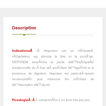
Description
Â :
Indications
Â Heposem est un hÃ©patoÂ
rÃ©gulateur, qui stimule le foie et le protÃ¨ge.
HEPOSEM empÃªche la perte dâ€™intÃ©gritÃ©
fonctionnelle du Â foie etÂ
amÃ©liore lâ€™appÃ©tit et le
processus de digestion. Heposem est particuliÃ¨rement
recommandÃ© pour minimiser les mÃ©faits de
lâ€™absorption dâ€™alcool.
PosologieÂ
:Â
2 comprimÃ©s 2 ou trois fois par jour