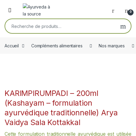
Skip to navigation
Skip to content
Open
0
Recherche pour :
Accueil
Compléments alimentaires
Nos marques
KARIMPIRUMPADI – 200ml
(Kashayam – formulation
ayurvédique traditionnelle) Arya
Vaidya Sala Kottakkal
Cette formulation traditionnelle ayurvédique est utilisée