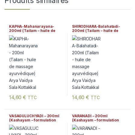
Produits similaires
KAPHA-Mahanarayana-
SHIRODHARA-Balahatadi-
200ml (Tailam – huile de
200ml (Tailam – huile de
massage ayurvédique) Arya
massage ayurvédique) Arya
Vaidya Sala Kottakkal
Vaidya Sala Kottakkal
14,60
€
14,60
€
TTC
TTC
VASAGULUCHYADI – 200ml
VARANADI – 200ml
(Kashayam – formulation
(Kashayam – formulation
ayurvédique traditionnelle)
ayurvédique traditionnelle)
Arya Vaidya Sala Kottakkal
Arya Vaidya Sala Kottakkal