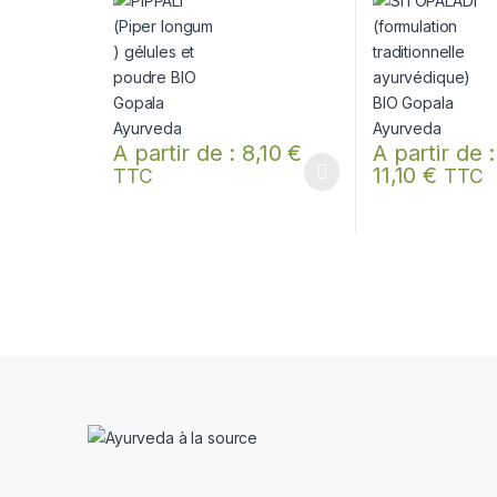
A partir de :
8,10
€
A partir de :
11,10
€
TTC
TTC
Ce produit a plusieurs variations. Les options peuvent
Ce produit a plus