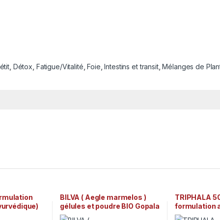
tit
,
Détox
,
Fatigue/Vitalité
,
Foie
,
Intestins et transit
,
Mélanges de Plan
rmulation
BILVA ( Aegle marmelos )
TRIPHALA 5
ayurvédique)
gélules et poudre BIO Gopala
formulation 
rveda
Ayurveda
traditionnell