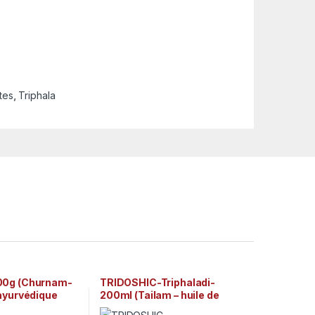
tes
,
Triphala
00g (Churnam-
TRIDOSHIC-Triphaladi-
ayurvédique
200ml (Tailam – huile de
e)
massage ayurvédique) Arya