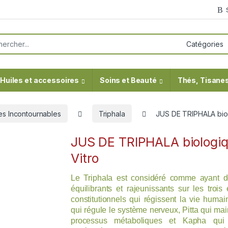
or:
Huiles et accessoires
Soins et Beauté
Thés, Tisanes
es Incontournables
Triphala
JUS DE TRIPHALA biol
JUS DE TRIPHALA biologi
Vitro
Le Triphala est considéré comme ayant de
équilibrants et rajeunissants sur les trois
constitutionnels qui régissent la vie humai
qui régule le système nerveux, Pitta qui main
processus métaboliques et Kapha qui 