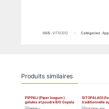
UGS :
VITRO012
Catégories :
Appé
Produits similaires
PIPPALI (Piper longum )
SITOPALADI (fo
gélules et poudre BIO Gopala
traditionnelle 
Ayurveda
BIO Gopala Ayu