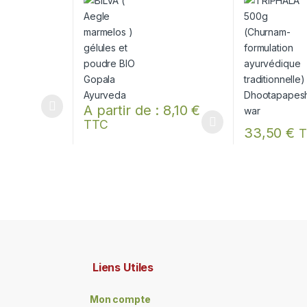
Dhootapape
A partir de :
8,10
€
 être choisies sur la page du produit
ieurs variations. Les options peuvent être choisies sur la page du pro
TTC
Ce produit a plusieurs variations. Les options peuv
33,50
€
T
Liens Utiles
Mon compte