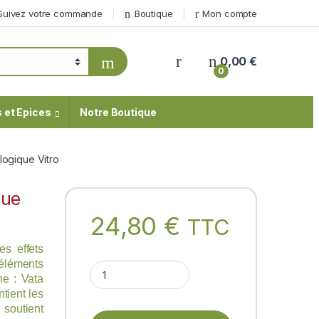
Suivez votre commande
Boutique
Mon compte
My Account
0,00
€
0
 et Epices
Notre Boutique
ogique Vitro
que
24,80
€
TTC
s effets
 éléments
JUS DE TRIPHALA biologique Vitro quantity
ne : Vata
tient les
soutient