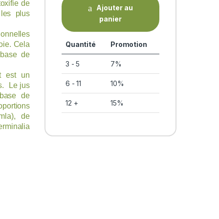
toxifie de
Ajouter au
les plus
panier
.
ionnelles
Quantité
Promotion
oie. Cela
à base de
3 - 5
7%
t est un
6 - 11
10%
s. Le jus
 base de
12 +
15%
portions
Amla), de
erminalia