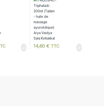
shwar
Vaidya Sala Kottakkal
duit
ent être choisies sur la page du produit
14,60
€
TC
TTC