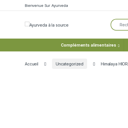
Skip to navigation
Skip to content
Bienvenue Sur Ayurveda
Search f
Compléments alimentaires
Accueil
Uncategorized
Himalaya HI