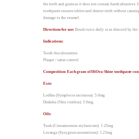
the teeth and gums as it does not contain harsh abrasives.
toothpaste ensures whiter and shinier teeth without causin
damage to the enamel.
Directions for use:
Brush twice daily or as directed by the 
Indications:
Tooth discolouration
Plaque / tartar control
Composition: Each gram of HiOra-Shine toothpaste cont
Exts:
Lodhra (Symplocos racemosa): 5.0mg
Draksha (Vitis vinifera): 5.0mg
Oils:
Twak (Cinnamomum zeylanicum): 1.25mg
Lavanga (Syzygium aromaticum): 1.25mg