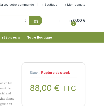
Suivez votre commande
Boutique
Mon compte
My Account
0,00
€
0
 et Epices
Notre Boutique
Stock :
Rupture de stock
 which has
88,00
€
TTC
ce of the
erial and
ights plaque
 gentle on