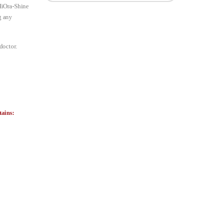
 HiOra-Shine
g any
doctor.
ains: