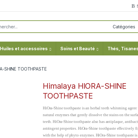
or:
Huiles et accessoires
Soins et Beauté
Thés, Tisanes
ORA-SHINE TOOTHPASTE
Himalaya HIORA-SHINE
TOOTHPASTE
HiOra-Shine toothpaste is an herbal teeth whitening agent
natural enzymes that gently dissolve the stains on the surfa
teeth. HiOra-Shine toothpaste also has antiplaque, antibact
astringent properties. HiOra-Shine toothpaste effectively f
with the help of phyto enzymes. HiOra-Shine toothpaste is