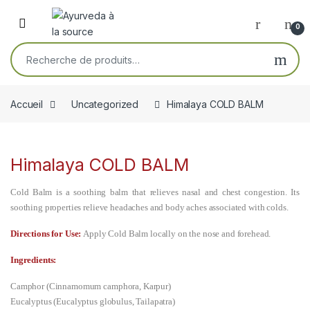
Skip to navigation
Skip to content
Open
0
Recherche pour :
Accueil
Uncategorized
Himalaya COLD BALM
Himalaya COLD BALM
Cold Balm is a soothing balm that relieves nasal and chest congestion. Its
soothing properties relieve headaches and body aches associated with colds.
Directions for Use:
Apply Cold Balm locally on the nose and forehead.
Ingredients:
Camphor (Cinnamomum camphora, Karpur)
Eucalyptus (Eucalyptus globulus, Tailapatra)