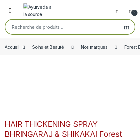
Skip to navigation
Skip to content
Open
0
Recherche pour :
Accueil
Soins et Beauté
Nos marques
Forest 
HAIR THICKENING SPRAY
BHRINGARAJ & SHIKAKAI Forest