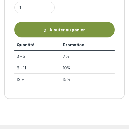
GUGGUL PLUS (Ortho Vedam) 90 comprimés (700mg) Prana A
Ajouter au panier
Quantité
Promotion
3 - 5
7%
6 - 11
10%
12 +
15%