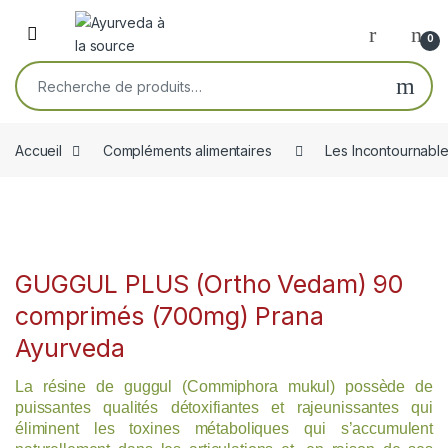
Skip to navigation
Skip to content
Open
0
Recherche pour :
Accueil
Compléments alimentaires
Les Incontournabl
GUGGUL PLUS (Ortho Vedam) 90
comprimés (700mg) Prana
Ayurveda
La résine de guggul (Commiphora mukul) possède de
puissantes qualités détoxifiantes et rajeunissantes qui
éliminent les toxines métaboliques qui s’accumulent