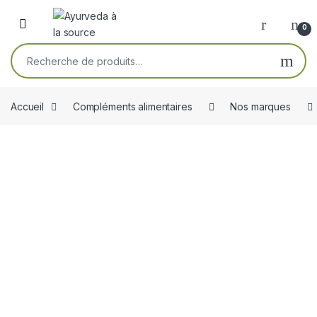
Skip to navigation
Skip to content
Open
0
Recherche pour :
Accueil
Compléments alimentaires
Nos marques