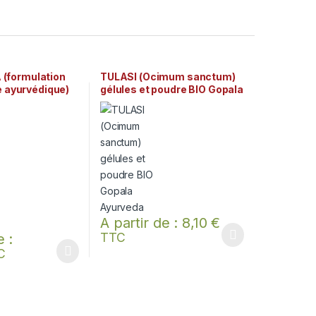
(formulation
TULASI (Ocimum sanctum)
e ayurvédique)
gélules et poudre BIO Gopala
oudre BIO Gopala
Ayurveda
A partir de :
8,10
€
TTC
e :
Ce produit a plusieurs variations. Les options p
C
ent être choisies sur la page du produit
lusieurs variations. Les options peuvent être choisies sur la page du 