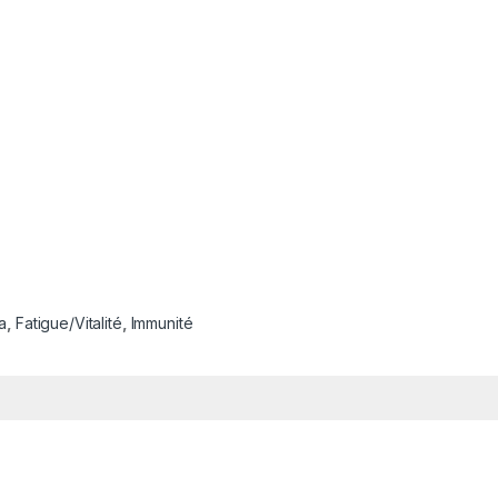
a
,
Fatigue/Vitalité
,
Immunité