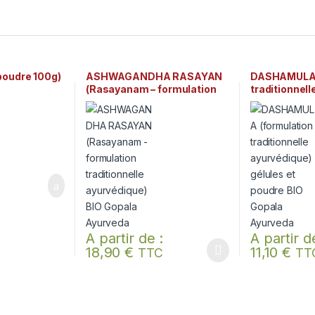
oudre 100g)
ASHWAGANDHA RASAYAN
DASHAMULA 
(Rasayanam – formulation
traditionnell
traditionnelle ayurvédique)
gélules et p
BIO Gopala Ayurveda
Ayurveda
A partir de :
A partir d
18,90
€
11,10
€
TTC
TT
Ce produit a plusieurs variations. Les options peuv
Ce produit a p