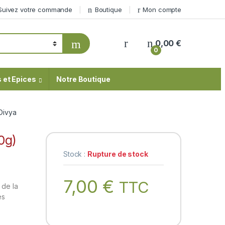
Suivez votre commande
Boutique
Mon compte
My Account
0,00
€
0
 et Epices
Notre Boutique
Divya
0g)
Stock :
Rupture de stock
7,00
€
TTC
 de la
es