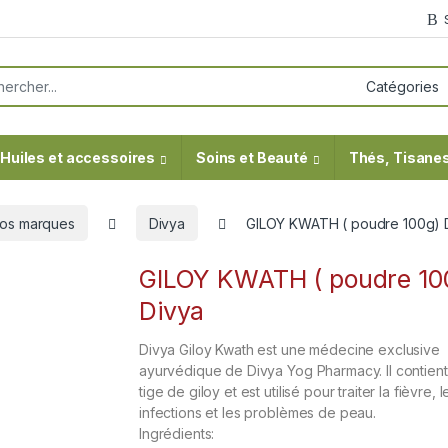
or:
Huiles et accessoires
Soins et Beauté
Thés, Tisanes
os marques
Divya
GILOY KWATH ( poudre 100g) 
GILOY KWATH ( poudre 10
Divya
Divya Giloy Kwath est une médecine exclusive
ayurvédique de Divya Yog Pharmacy. Il contient
tige de giloy et est utilisé pour traiter la fièvre, l
infections et les problèmes de peau.
Ingrédients: