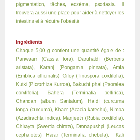
pigmentation, tâches, eczéma, psoriasis.. Il
trouvera aussi une place pour aider à nettoyer les
intestins et à réduire l’obésité
Ingrédients
Chaque 5,00 g contient une quantité égale de :
Panwaarr (Cassia tora), Daruhaldi (Berberis
aristata), Karanj (Pongamia pinnata), Amla
(Emblica officinalis), Giloy (Tinospora cordifolia),
Kutki (Picrorhiza Kurroa), Bakuchi phal (Psoralea
corylifolia), Bahera (Terminalia bellirica),
Chandan (album Santalum), Haldi (curcuma
longa (curcuma), Khaer (Acacia katechu), Nimba
(Azadirachta indica), Manjeeth (Rubia cordifolia),
Chirayta (Swertia chirata), Dronapushpi (Leucas
cephalotes), Harar (Terminalia chebula), Kali