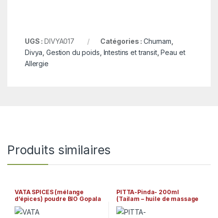
UGS :
DIVYA017
Catégories :
Churnam
,
Divya
,
Gestion du poids
,
Intestins et transit
,
Peau et
Allergie
Produits similaires
VATA SPICES (mélange
PITTA-Pinda- 200ml
d’épices) poudre BIO Gopala
(Tailam – huile de massage
Ayurveda
ayurvédique) Arya Vaidya
Sala Kottakkal