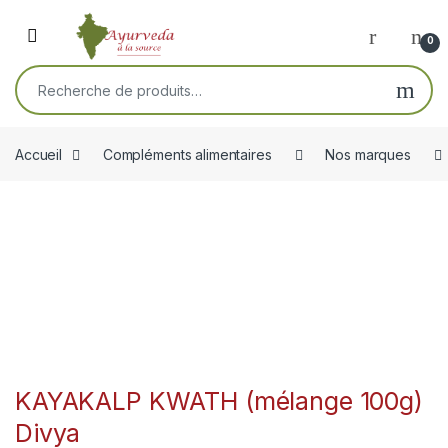
Skip to navigation
Skip to content
Open
0
Recherche pour :
Accueil
Compléments alimentaires
Nos marques
KAYAKALP KWATH (mélange 100g)
Divya